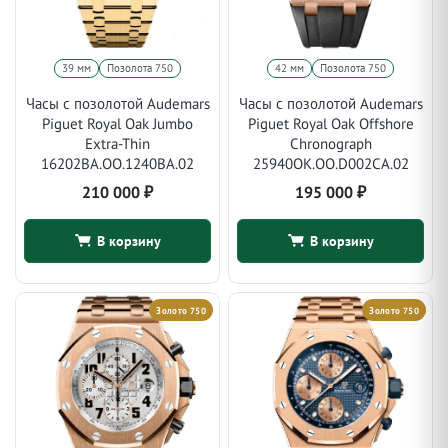
39 мм
Позолота 750
42 мм
Позолота 750
Часы с позолотой Audemars
Часы с позолотой Audemars
Piguet Royal Oak Jumbo
Piguet Royal Oak Offshore
Extra-Thin
Chronograph
16202BA.OO.1240BA.02
25940OK.OO.D002CA.02
210 000
₽
195 000
₽
В корзину
В корзину
Золото 750
Золото 750