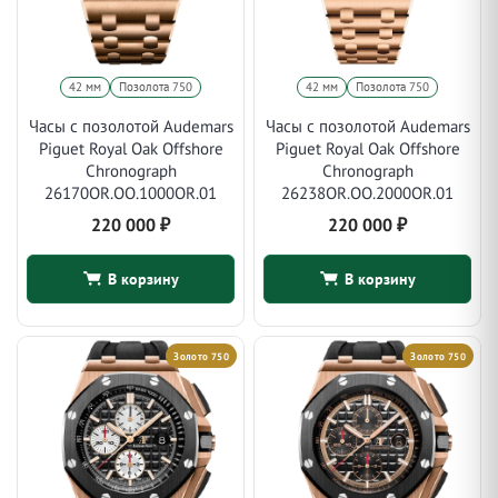
42 мм
Позолота 750
42 мм
Позолота 750
Часы с позолотой Audemars
Часы с позолотой Audemars
Piguet Royal Oak Offshore
Piguet Royal Oak Offshore
Chronograph
Chronograph
26170OR.OO.1000OR.01
26238OR.OO.2000OR.01
220 000
₽
220 000
₽
В корзину
В корзину
Золото 750
Золото 750