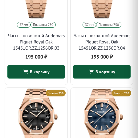
37 мм
Позолота 750
37 мм
Позолота 750
Часы с позолотой Audemars
Часы с позолотой Audemars
Piguet Royal Oak
Piguet Royal Oak
15451OR.ZZ.1256OR.03
15451OR.ZZ.1256OR.04
195 000
₽
195 000
₽
В корзину
В корзину
Золото 750
Золото 750