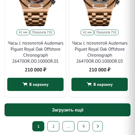
42 мм
Позолота 750
42 мм
Позолота 750
Часы с позолотой Audemars
Часы с позолотой Audemars
Piguet Royal Oak Offshore
Piguet Royal Oak Offshore
Chronograph
Chronograph
26470OR.OO.1000OR.01
26470OR.OO.1000OR.03
210 000
₽
210 000
₽
В корзину
В корзину
Загрузить ещё
Пагинация
1
2
…
9
записей