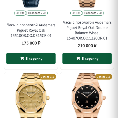
41 мм
Позолота 750
41 мм
Позолота 750
Часы с позолотой Audemars
Часы с позолотой Audemars
Piguet Royal Oak Double
Piguet Royal Oak
Balance Wheel
15510OR.OO.D315CR.01
15407OR.OO.1220OR.01
175 000
₽
210 000
₽
В корзину
В корзину
Золото 750
Золото 750