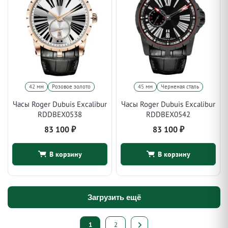
42 мм
Розовое золото
45 мм
Черненая сталь
Часы Roger Dubuis Excalibur
Часы Roger Dubuis Excalibur
RDDBEX0538
RDDBEX0542
83 100
₽
83 100
₽
В корзину
В корзину
Загрузить ещё
Пагинация
1
2