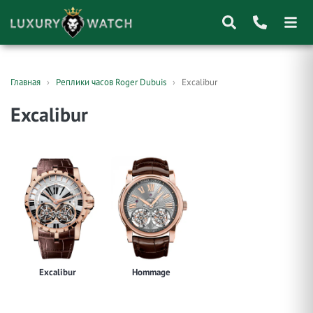
Поиск
Главная
Реплики часов Roger Dubuis
Excalibur
товаров
Excalibur
Excalibur
Hommage