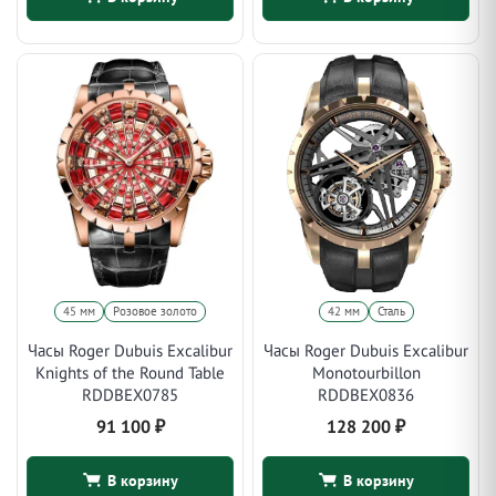
45 мм
Розовое золото
42 мм
Сталь
Часы Roger Dubuis Excalibur
Часы Roger Dubuis Excalibur
Knights of the Round Table
Monotourbillon
RDDBEX0785
RDDBEX0836
91 100
₽
128 200
₽
В корзину
В корзину