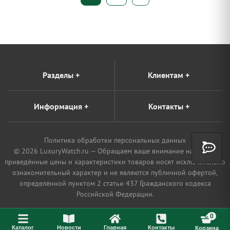
записей
Разделы
+
Клиентам
+
Информация
+
Контакты
+
Политика обработки персональных данных
© 2026 LuxuryWatch.ru — Обращаем ваше внимание на то, что
приведённые цены и характеристики товаров носят исключительно
ознакомительный характер и не являются публичной офертой,
определённой пунктом 2 статьи 437 Гражданского кодекса
Российской Федерации.
0
Каталог
Новости
Главная
Контакты
Корзина