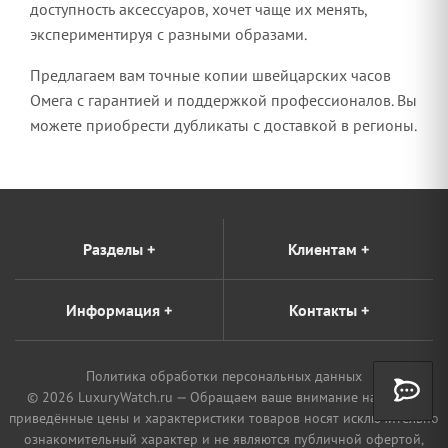
доступность аксессуаров, хочет чаще их менять,
экспериментируя с разными образами.
Предлагаем вам точные копии швейцарских часов
Омега с гарантией и поддержкой профессионалов. Вы
можете приобрести дубликаты с доставкой в регионы.
Разделы
+
Клиентам
+
Информация
+
Контакты
+
Политика обработки персональных данных
© 2026 LuxuryWatch.ru — Обращаем ваше внимание на то, что
приведённые цены и характеристики товаров носят исключительно
ознакомительный характер и не являются публичной офертой,