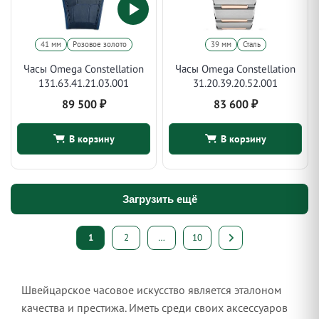
41 мм
Розовое золото
39 мм
Сталь
Часы Omega Constellation
Часы Omega Constellation
131.63.41.21.03.001
31.20.39.20.52.001
89 500
₽
83 600
₽
В корзину
В корзину
Загрузить ещё
Пагинация
1
2
…
10
записей
Швейцарское часовое искусство является эталоном
качества и престижа. Иметь среди своих аксессуаров