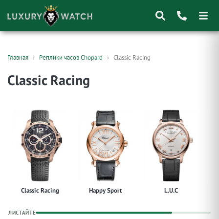
Поиск
Главная
Реплики часов Chopard
Classic Racing
товаров
Classic Racing
Classic Racing
Happy Sport
L.U.C
ЛИСТАЙТЕ