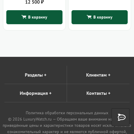
12 500
₽
В корзину
В корзину
Разделы
+
Клиентам
+
Информация
+
Контакты
+
Политика обработки персональных данных
© 2026 LuxuryWatch.ru — Обращаем ваше внимание на то, что
приведённые цены и характеристики товаров носят исключительно
ознакомительный характер и не являются публичной офертой,