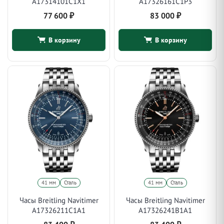
A17314101C1X1
A17326161C1P3
77 600
₽
83 000
₽
В корзину
В корзину
41 мм
Сталь
41 мм
Сталь
Часы Breitling Navitimer
Часы Breitling Navitimer
A17326211C1A1
A17326241B1A1