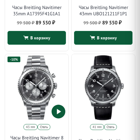
Часы Breitling Navitimer
Часы Breitling Navitimer
35mm A17395F41G1A1
43mm UBO121211F1P1
Первоначальная
Текущая
Первоначальная
Текуща
89 550
₽
89 550
₽
99 500
₽
99 500
₽
цена
цена:
цена
цена:
составляла
89
составляла
89
В корзину
В корзину
99
99
550 ₽.
550 ₽.
500 ₽.
500 ₽.
-10%
43 мм
Сталь
41 мм
Сталь
Часы Breitling Navitimer 8