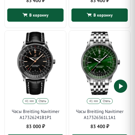
83 400
₽
83 400
₽
В корзину
В корзину
41 мм
Сталь
41 мм
Сталь
Часы Breitling Navitimer
Часы Breitling Navitimer
A17326241B1P1
A17326361L1A1
83 000
₽
83 400
₽