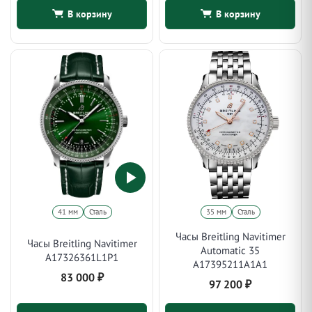
В корзину
В корзину
41 мм
Сталь
35 мм
Сталь
Часы Breitling Navitimer
Часы Breitling Navitimer
Automatic 35
A17326361L1P1
A17395211A1A1
83 000
₽
97 200
₽