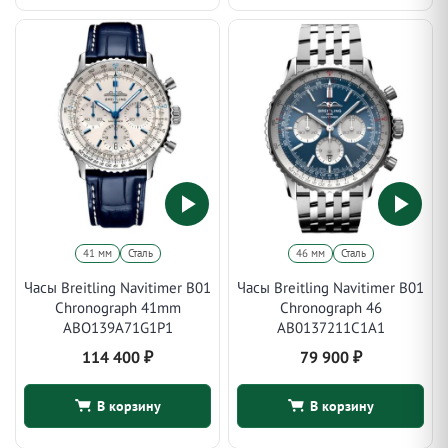
41 мм
Сталь
46 мм
Сталь
Часы Breitling Navitimer B01
Часы Breitling Navitimer B01
Chronograph 41mm
Chronograph 46
ABO139A71G1P1
AB0137211C1A1
114 400
₽
79 900
₽
В корзину
В корзину