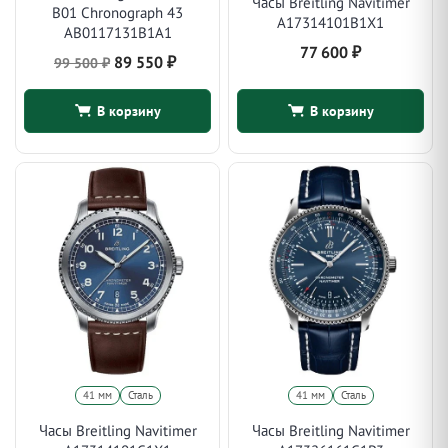
Часы Breitling Navitimer
B01 Chronograph 43
A17314101B1X1
AB0117131B1A1
77 600
₽
Первоначальная
Текущая
89 550
₽
99 500
₽
цена
цена:
составляла
89
В корзину
В корзину
99
550 ₽.
500 ₽.
41 мм
Сталь
41 мм
Сталь
Часы Breitling Navitimer
Часы Breitling Navitimer