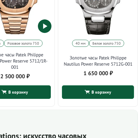
м
Розовое золото 750
40 мм
Белое золото 750
е часы Patek Philippe
Золотые часы Patek Philippe
 Power Reserve 5712/1R-
Nautilus Power Reserve 5712G-001
001
1 650 000
₽
2 500 000
₽
В корзину
В корзину
ations: искусство часовых