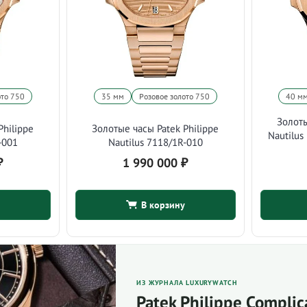
ото 750
35 мм
Розовое золото 750
40 м
Золоты
Philippe
Золотые часы Patek Philippe
Nautilus
-001
Nautilus 7118/1R-010
₽
1 990 000
₽
В корзину
ИЗ ЖУРНАЛА LUXURYWATCH
Patek Philippe Complic