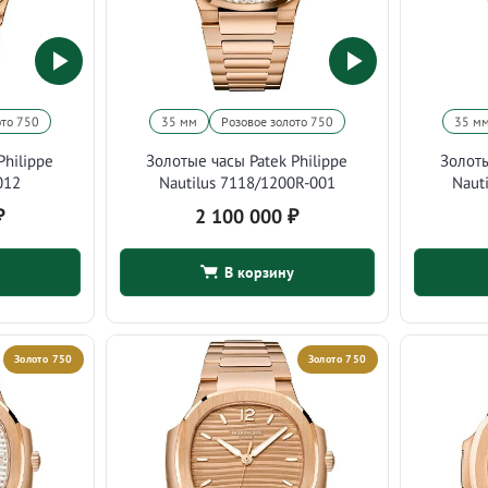
ото 750
35 мм
Розовое золото 750
35 м
Philippe
Золотые часы Patek Philippe
Золоты
012
Nautilus 7118/1200R-001
Naut
₽
2 100 000
₽
В корзину
Золото 750
Золото 750