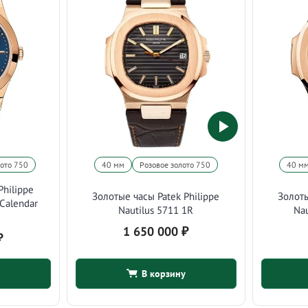
лото 750
40 мм
Розовое золото 750
40 м
Philippe
Золотые часы Patek Philippe
Золоты
 Calendar
Nautilus 5711 1R
Na
1 650 000
₽
₽
В корзину