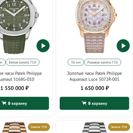
мм
Белое золото 750
36 мм
Розовое золото 750
е часы Patek Philippe
Золотые часы Patek Philippe
uanaut 5168G-010
Aquanaut Luce 5072R-001
1 550 000
₽
1 650 000
₽
В корзину
В корзину
Золото 750
Золото 750