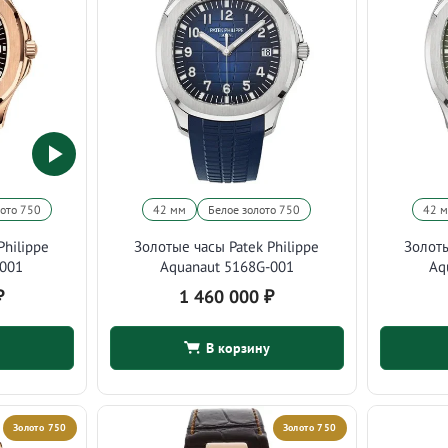
лото 750
42 мм
Белое золото 750
42 
Philippe
Золотые часы Patek Philippe
Золоты
-001
Aquanaut 5168G-001
Aq
₽
1 460 000
₽
В корзину
Золото 750
Золото 750