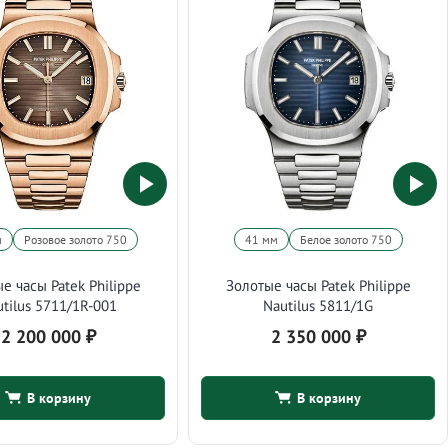
м
Розовое золото 750
41 мм
Белое золото 750
е часы Patek Philippe
Золотые часы Patek Philippe
utilus 5711/1R-001
Nautilus 5811/1G
2 200 000
₽
2 350 000
₽
В корзину
В корзину