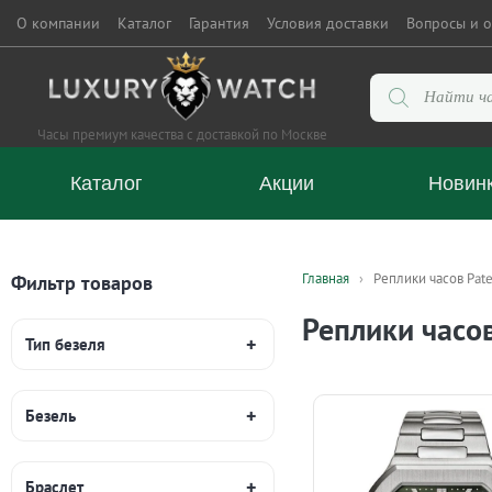
О компании
Каталог
Гарантия
Условия доставки
Вопросы и о
Поиск
товаров
Часы премиум качества с доставкой по Москве
Каталог
Акции
Новин
Главная
Реплики часов Pate
Фильтр товаров
Реплики часов
Тип безеля
Безель
Браслет