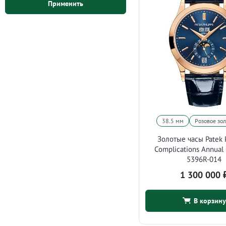
Применить
38.5 мм
Розовое зо
Золотые часы Patek 
Complications Annual
5396R-014
1 300 000
В корзину