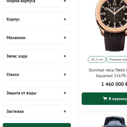
Форма корпуса
Корпус
Механизм
Запас хода
40.5 мм
Розовое зо
Золотые часы Patek 
Стекло
Aquanaut 5167R
1 460 000
Защита от воды
В корзину
Застежка