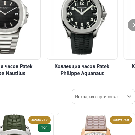
я часов Patek
Коллекция часов Patek
К
pe Nautilus
Philippe Aquanaut
Золото 750
Золото 750
ТОП