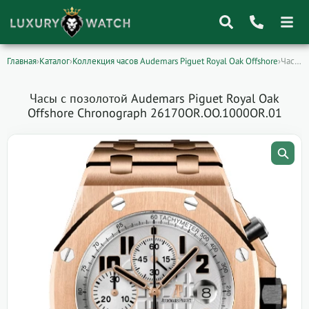
Главная
›
Каталог
›
Коллекция часов Audemars Piguet Royal Oak Offshore
›
Часы с позолотой Audemars Piguet Royal Oak…
Поиск
товаров
Часы с позолотой Audemars Piguet Royal Oak
Offshore Chronograph 26170OR.OO.1000OR.01