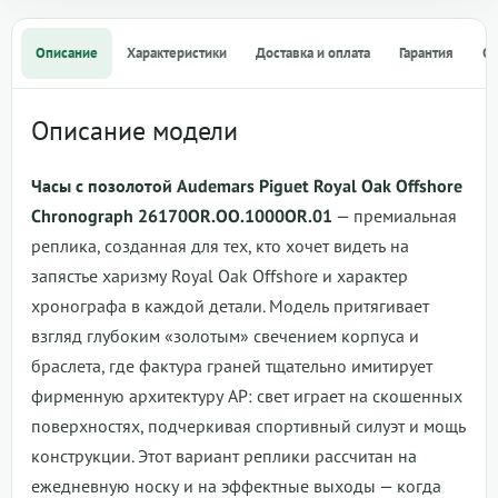
Описание
Характеристики
Доставка и оплата
Гарантия
О
Описание модели
Часы с позолотой Audemars Piguet Royal Oak Offshore
Chronograph 26170OR.OO.1000OR.01
— премиальная
реплика, созданная для тех, кто хочет видеть на
запястье харизму Royal Oak Offshore и характер
хронографа в каждой детали. Модель притягивает
взгляд глубоким «золотым» свечением корпуса и
браслета, где фактура граней тщательно имитирует
фирменную архитектуру AP: свет играет на скошенных
поверхностях, подчеркивая спортивный силуэт и мощь
конструкции. Этот вариант реплики рассчитан на
ежедневную носку и на эффектные выходы — когда