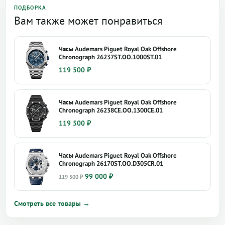
ПОДБОРКА
Вам также может понравиться
Часы Audemars Piguet Royal Oak Offshore
Chronograph 26237ST.OO.1000ST.01
119 500
₽
Часы Audemars Piguet Royal Oak Offshore
Chronograph 26238CE.OO.1300CE.01
119 500
₽
Часы Audemars Piguet Royal Oak Offshore
Chronograph 26170ST.OO.D305CR.01
Первоначальная
Текущая
99 000
₽
119 500
₽
цена
цена:
составляла
99
Смотреть все товары →
119
000 ₽.
500 ₽.