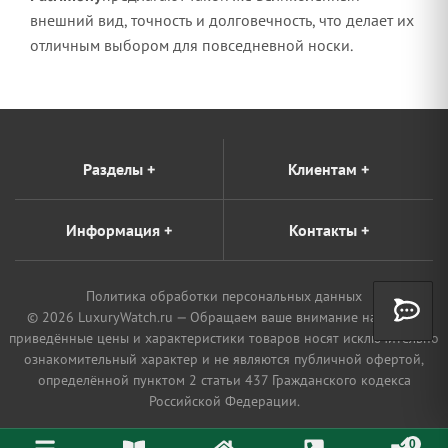
внешний вид, точность и долговечность, что делает их
отличным выбором для повседневной носки.
Разделы
+
Клиентам
+
Информация
+
Контакты
+
Политика обработки персональных данных
© 2026 LuxuryWatch.ru — Обращаем ваше внимание на то, что
приведённые цены и характеристики товаров носят исключительно
ознакомительный характер и не являются публичной офертой,
определённой пунктом 2 статьи 437 Гражданского кодекса
Российской Федерации.
0