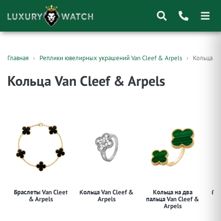
Поиск
Главная
Реплики ювелирных украшений Van Cleef & Arpels
Кольца Van
товаров
Кольца Van Cleef & Arpels
Браслеты Van Cleef
Кольца Van Cleef &
Кольца на два
Под
& Arpels
Arpels
пальца Van Cleef &
Arpels