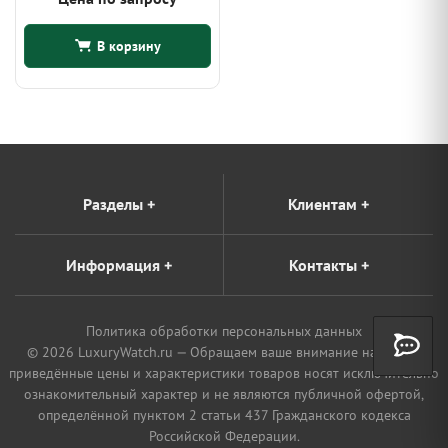
В корзину
Разделы
+
Клиентам
+
Информация
+
Контакты
+
Политика обработки персональных данных
© 2026 LuxuryWatch.ru — Обращаем ваше внимание на то, что
приведённые цены и характеристики товаров носят исключительно
ознакомительный характер и не являются публичной офертой,
определённой пунктом 2 статьи 437 Гражданского кодекса
Российской Федерации.