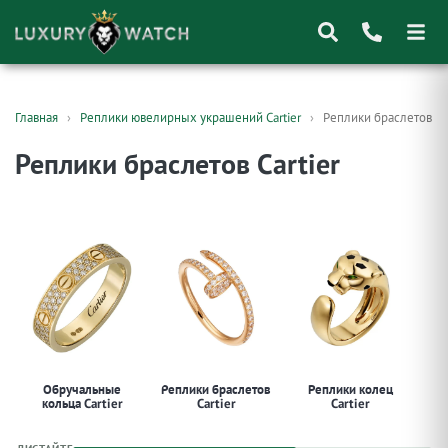
Поиск
Главная
Реплики ювелирных украшений Cartier
Реплики браслетов Car
товаров
Реплики браслетов Cartier
Обручальные
Реплики браслетов
Реплики колец
кольца Cartier
Cartier
Cartier