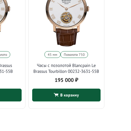
олото
45 мм
Позолота 750
Brassus
Часы с позолотой Blancpain Le
631-55B
Brassus Tourbillon 00232-3631-55B
195 000
₽
В корзину