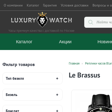
О компании
Каталог
Гарантия
Условия доставки
Вопросы и о
Поиск
товаров
Часы премиум качества с доставкой по Москве
Каталог
Акции
Новин
Главная
Реплики часов Blan
Фильтр товаров
Le Brassus
Тип безеля
Безель
Браслет