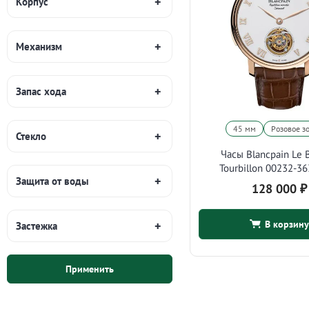
Корпус
Механизм
Запас хода
45 мм
Розовое з
Стекло
Часы Blancpain Le 
Tourbillon 00232-3
Защита от воды
128 000
₽
В корзину
Застежка
Применить