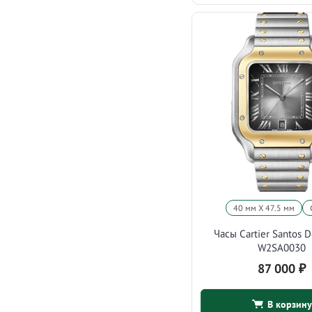
40 мм X 47.5 мм
Часы Cartier Santos D
W2SA0030
87 000
₽
В корзину