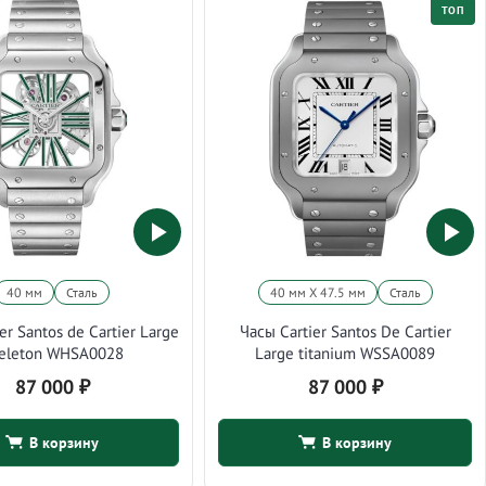
ТОП
40 мм
Сталь
40 мм X 47.5 мм
Сталь
er Santos de Cartier Large
Часы Cartier Santos De Cartier
eleton WHSA0028
Large titanium WSSA0089
87 000
₽
87 000
₽
В корзину
В корзину