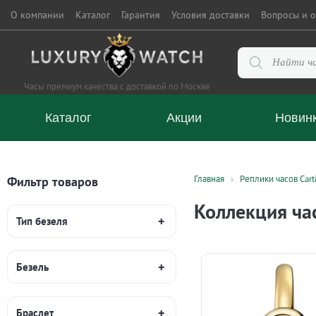
О компании
Каталог
Гарантия
Условия доставки
Вопросы и о
Поиск
товаров
Часы премиум качества с доставкой по Москве
Каталог
Акции
Новин
Главная
Реплики часов Cart
Фильтр товаров
Коллекция час
Тип безеля
Безель
Браслет