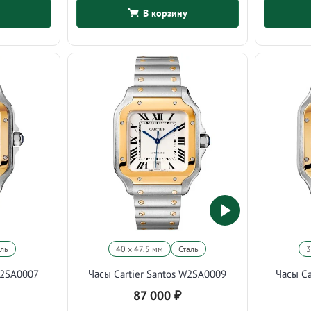
В корзину
аль
40 х 47.5 мм
Сталь
3
W2SA0007
Часы Cartier Santos W2SA0009
Часы Ca
87 000
₽