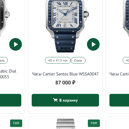
аль
40 х 47.5 мм
Сталь
4
abic Dial
Часы Cartier Santos Blue WSSA0047
Часы Cart
A0055
87 000
₽
В корзину
ТОП
ТОП