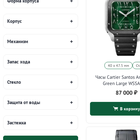
Форма корпуса
Корпус
Механизм
Запас хода
40 х 47.5 мм
Ст
Часы Cartier Santos Ar
Стекло
Green Large WSS
87 000
₽
Защита от воды
В корзину
Застежка