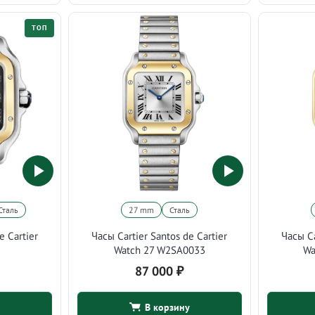
ТОП
Сталь
27 mm
Сталь
e Cartier
Часы Cartier Santos de Cartier
Часы Ca
Watch 27 W2SA0033
Wa
87 000
₽
В корзину