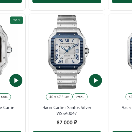
ТОП
Сталь
40 х 47.5 мм
Сталь
4
e Cartier
Часы Cartier Santos Silver
Часы 
WSSA0047
87 000
₽