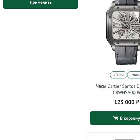
Применить
40 мм
Сталь
Часы Cartier Santos D
CRWHSA000
125 000
₽
В корзину