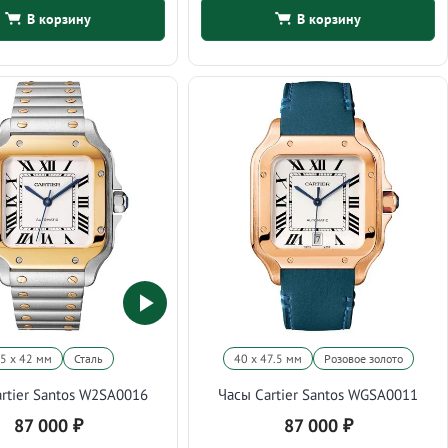
В корзину
В корзину
5 х 42 мм
Сталь
40 х 47.5 мм
Розовое золото
rtier Santos W2SA0016
Часы Cartier Santos WGSA0011
87 000
₽
87 000
₽