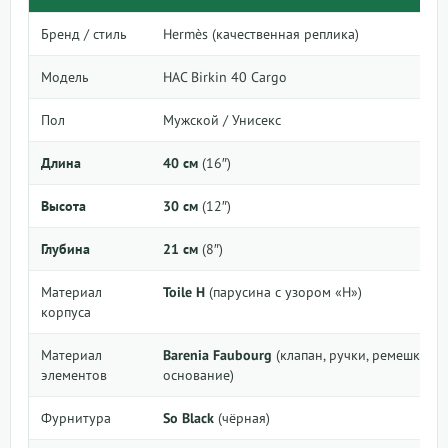
Бренд / стиль
Hermès (качественная реплика)
Модель
HAC Birkin 40 Cargo
Пол
Мужской / Унисекс
Длина
40 см
(16″)
Высота
30 см
(12″)
Глубина
21 см
(8″)
Материал
Toile H
(парусина с узором «H»)
корпуса
Материал
Barenia Faubourg
(клапан, ручки, ремешки,
элементов
основание)
Фурнитура
So Black
(чёрная)