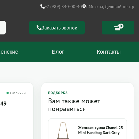
+7 (989) 840-00-40
г.Москва, Деловой центр
0
Заказать звонок
енские
Блог
Контакты
В наличии
ПОДБОРКА
Вам также может
049
понравиться
Женская сумка Chanel 25
Mini Handbag Dark Grey