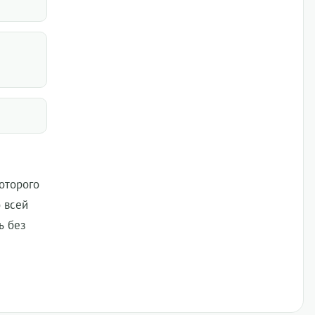
оторого
о всей
ь без