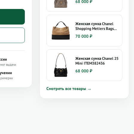
68 000
₽
Женская сумка Chanel
Shopping Metiers Bags
Are Here
70 000
₽
Женская сумка Chanel 25
ссии
Mini ITEM382436
ункт выдачи
68 000
₽
лучении
примерки
Смотреть все товары →