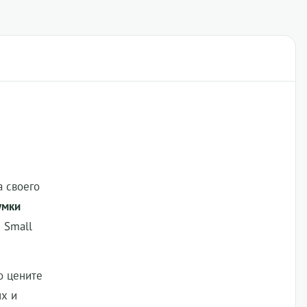
 своего
умки
 Small
о цените
ых и