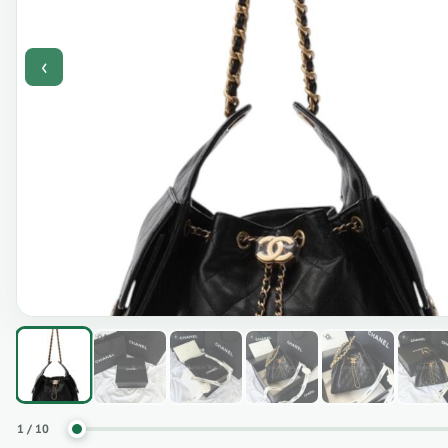
‹
1 / 10