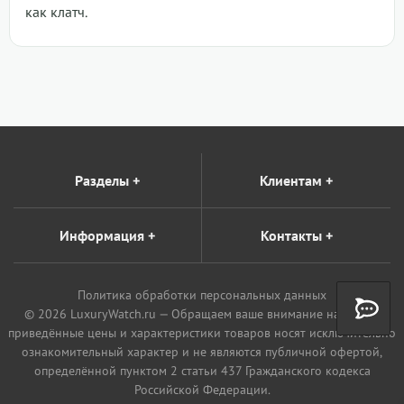
как клатч.
Разделы
+
Клиентам
+
Информация
+
Контакты
+
Политика обработки персональных данных
© 2026 LuxuryWatch.ru — Обращаем ваше внимание на то, что
приведённые цены и характеристики товаров носят исключительно
ознакомительный характер и не являются публичной офертой,
определённой пунктом 2 статьи 437 Гражданского кодекса
Российской Федерации.