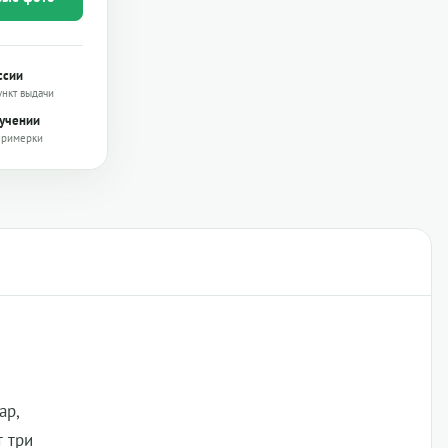
ссии
ункт выдачи
лучении
примерки
ар,
т три