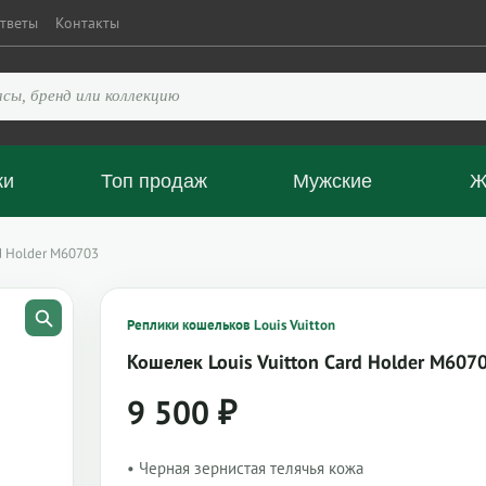
тветы
Контакты
ки
Топ продаж
Мужские
Ж
rd Holder M60703
Реплики кошельков Louis Vuitton
Кошелек Louis Vuitton Card Holder M607
9 500
₽
• Черная зернистая телячья кожа