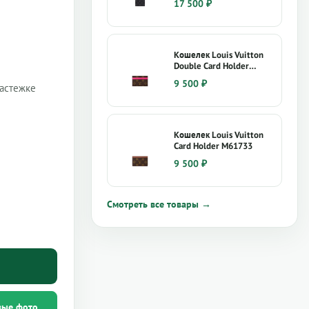
17 500
₽
Кошелек Louis Vuitton
Double Card Holder
M12841
9 500
₽
застежке
Кошелек Louis Vuitton
Card Holder M61733
9 500
₽
Смотреть все товары →
вые фото