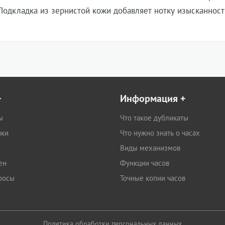
 Подкладка из зернистой кожи добавляет нотку изысканност
+
Информация
+
ы
Что такое дубликаты
вки
Что нужно знать о часах
Виды механизмов
ен
Функции часов
росы
Точные копии часов
Политика обработки персональных данных