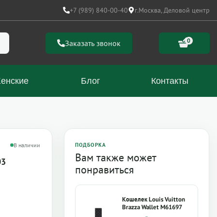
+7 (989) 840-00-40
г.Москва, Деловой центр
0
Заказать звонок
енские
Блог
Контакты
В наличии
ПОДБОРКА
Вам также может
03
понравиться
Кошелек Louis Vuitton
Brazza Wallet M61697