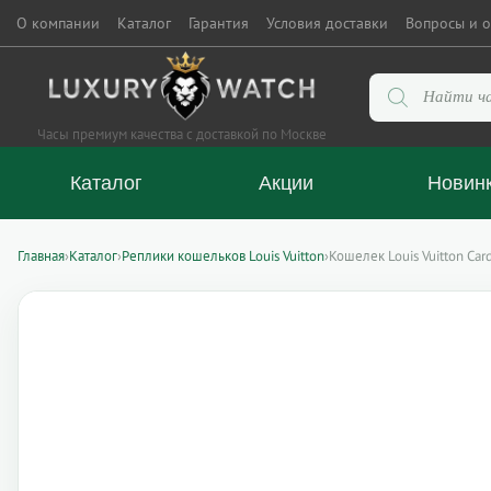
О компании
Каталог
Гарантия
Условия доставки
Вопросы и о
Поиск
товаров
Часы премиум качества с доставкой по Москве
Каталог
Акции
Новин
Главная
›
Каталог
›
Реплики кошельков Louis Vuitton
›
Кошелек Louis Vuitton Ca