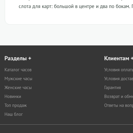
слота для карт: большой в центре и два по бокам.
Разделы
+
Клиентам
Каталог часов
Условия оплат
Мужские часы
Условия доста
Женские часы
Гарантия
Новинки
Возврат и обм
Топ продаж
Ответы на воп
Наш блог