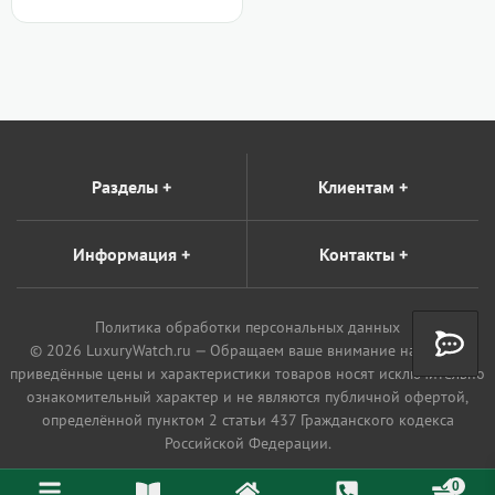
Разделы
+
Клиентам
+
Информация
+
Контакты
+
Политика обработки персональных данных
© 2026 LuxuryWatch.ru — Обращаем ваше внимание на то, что
приведённые цены и характеристики товаров носят исключительно
ознакомительный характер и не являются публичной офертой,
определённой пунктом 2 статьи 437 Гражданского кодекса
Российской Федерации.
0