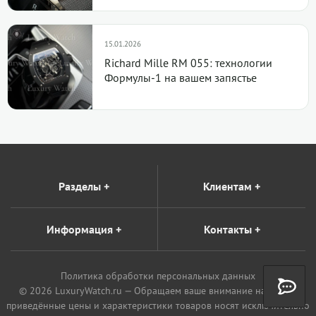
15.01.2026
Richard Mille RM 055: технологии
Формулы-1 на вашем запястье
Разделы
+
Клиентам
+
Информация
+
Контакты
+
Политика обработки персональных данных
© 2026 LuxuryWatch.ru — Обращаем ваше внимание на то, что
приведённые цены и характеристики товаров носят исключительно