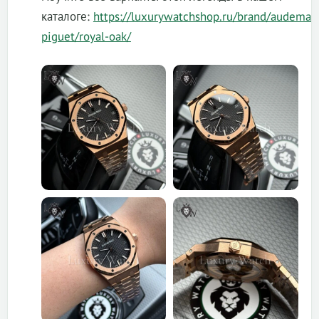
каталоге:
https://luxurywatchshop.ru/brand/audemar
piguet/royal-oak/