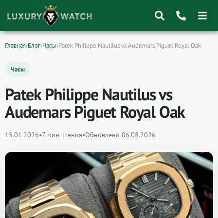
Главная
›
Блог
›
Часы
›
Patek Philippe Nautilus vs Audemars Piguet Royal Oak
Поиск
товаров
Часы
Patek Philippe Nautilus vs
Audemars Piguet Royal Oak
15.01.2026
•
7 мин чтения
•
Обновлено 06.08.2026