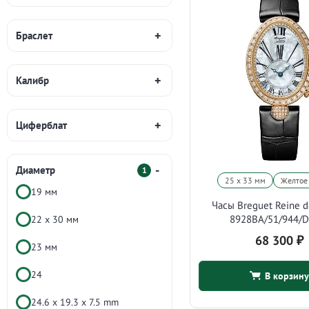
Браслет
Калибр
Циферблат
Диаметр
1
25 х 33 мм
Желтое
19 мм
Часы Breguet Reine d
8928BA/51/944/
22 х 30 мм
68 300
₽
23 мм
24
В корзину
24.6 х 19.3 х 7.5 mm