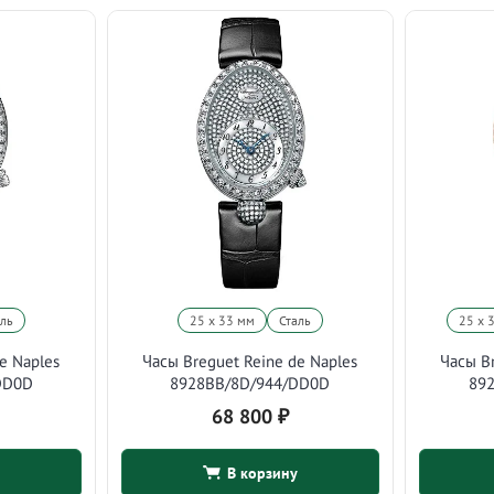
аль
25 х 33 мм
Сталь
25 х 
e Naples
Часы Breguet Reine de Naples
Часы Br
DD0D
8928BB/8D/944/DD0D
89
68 800
₽
В корзину