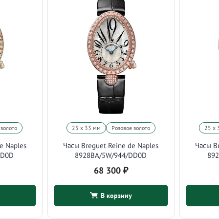
 золото
25 х 33 мм
Розовое золото
25 х 
e Naples
Часы Breguet Reine de Naples
Часы Br
DD0D
8928BA/5W/944/DD0D
89
68 300
₽
В корзину