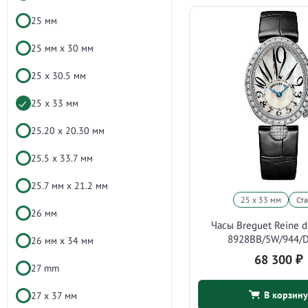
25 мм
25 мм х 30 мм
25 х 30.5 мм
25 х 33 мм
25.20 x 20.30 мм
25.5 x 33.7 мм
25.7 мм x 21.2 мм
25 х 33 мм
Ст
26 мм
Часы Breguet Reine d
8928BB/5W/944/
26 мм х 34 мм
68 300
₽
27 mm
В корзину
27 х 37 мм