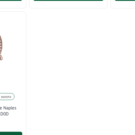
 золото
e Naples
DD0D