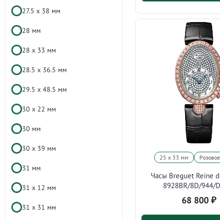
27.5 х 38 мм
28 мм
28 х 33 мм
28.5 х 36.5 мм
29.5 х 48.5 мм
30 x 22 мм
30 мм
30 х 39 мм
25 х 33 мм
Розовое
31 мм
Часы Breguet Reine d
8928BR/8D/944/
31 х 12 мм
68 800
₽
31 х 31 мм