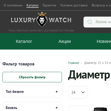
О компании
Каталог
Гарантия
Условия доставки
Вопросы и о
Поиск
товаров
Часы премиум качества с доставкой по Москве
Каталог
Акции
Новин
Главная
Диаметр: 25 х 33 
Фильтр товаров
Диаметр:
Сбросить фильтр
Тип безеля
Безель