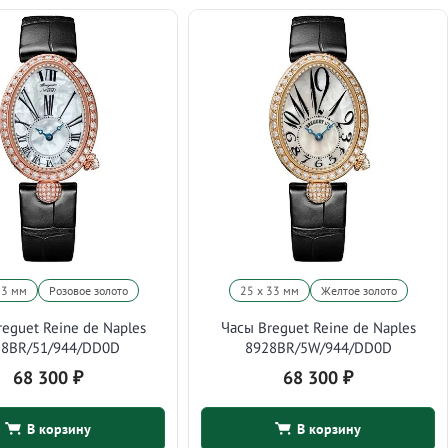
33 мм
Розовое золото
25 х 33 мм
Желтое золото
eguet Reine de Naples
Часы Breguet Reine de Naples
28BR/51/944/DD0D
8928BR/5W/944/DD0D
68 300
₽
68 300
₽
В корзину
В корзину