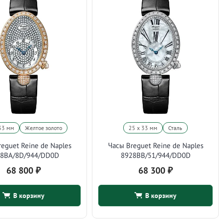
33 мм
Желтое золото
25 х 33 мм
Сталь
eguet Reine de Naples
Часы Breguet Reine de Naples
28BA/8D/944/DD0D
8928BB/51/944/DD0D
68 800
₽
68 300
₽
В корзину
В корзину