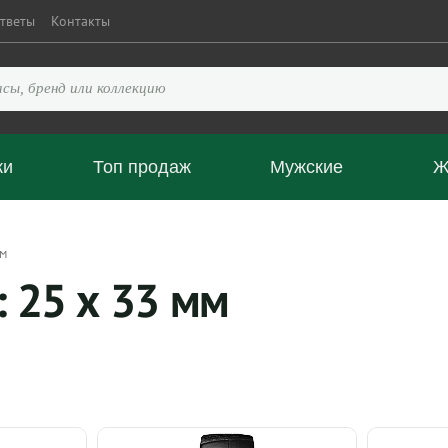
тветы
Контакты
ки
Топ продаж
Мужские
Ж
мм
 25 х 33 мм