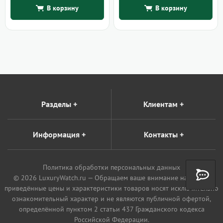
В корзину
В корзину
Разделы
+
Клиентам
+
Информация
+
Контакты
+
Политика обработки персональных данных
© 2026 LuxuryWatch.ru — Обращаем ваше внимание на то, что
приведённые цены и характеристики товаров носят исключительно
ознакомительный характер и не являются публичной офертой,
определённой пунктом 2 статьи 437 Гражданского кодекса
Российской Федерации.