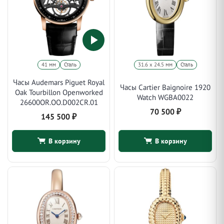
41 мм
Сталь
31.6 x 24.5 мм
Сталь
Часы Audemars Piguet Royal
Часы Cartier Baignoire 1920
Oak Tourbillon Openworked
Watch WGBA0022
26600OR.OO.D002CR.01
70 500
₽
145 500
₽
В корзину
В корзину