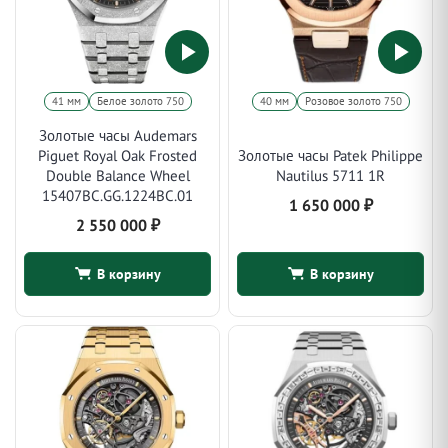
41 мм
Белое золото 750
40 мм
Розовое золото 750
Золотые часы Audemars
Piguet Royal Oak Frosted
Золотые часы Patek Philippe
Double Balance Wheel
Nautilus 5711 1R
15407BC.GG.1224BC.01
1 650 000
₽
2 550 000
₽
В корзину
В корзину