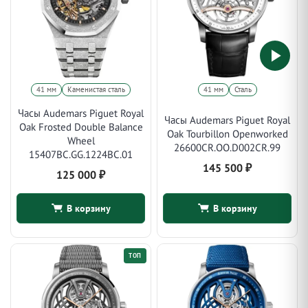
41 мм
Каменистая сталь
41 мм
Сталь
Часы Audemars Piguet Royal
Часы Audemars Piguet Royal
Oak Frosted Double Balance
Oak Tourbillon Openworked
Wheel
26600CR.OO.D002CR.99
15407BC.GG.1224BC.01
145 500
₽
125 000
₽
В корзину
В корзину
ТОП