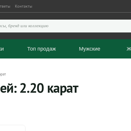
тветы
Контакты
ки
Топ продаж
Мужские
Ж
арат
ей: 2.20 карат