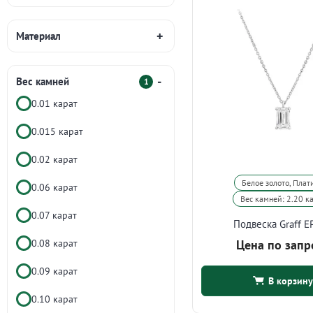
Материал
Вес камней
1
0.01 карат
0.015 карат
0.02 карат
Белое золото, Плат
0.06 карат
Вес камней: 2.20 к
0.07 карат
Подвеска Graff E
0.08 карат
Цена по запр
0.09 карат
В корзину
0.10 карат