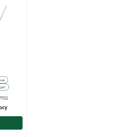
ина
арат
PT01
осу