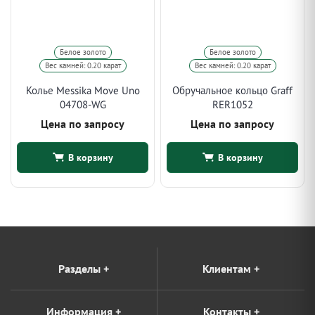
Белое золото
Белое золото
Вес камней: 0.20 карат
Вес камней: 0.20 карат
Колье Messika Move Uno
Обручальное кольцо Graff
04708-WG
RER1052
Цена по запросу
Цена по запросу
В корзину
В корзину
Разделы
+
Клиентам
+
Информация
+
Контакты
+