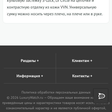
культовую застежку S-Lock, LV Circle на цепочке и
контрастную отделку из кожи VVN. Универсальную
сумку можно носить через плечо, на плече или в руке.
Разделы
+
Клиентам
+
Информация
+
Контакты
+
Политика обработки персональных данных
© 2026 LuxuryWatch.ru — Обращаем ваше внимание на то, что
приведённые цены и характеристики товаров носят исключительно
ознакомительный характер и не являются публичной офертой,