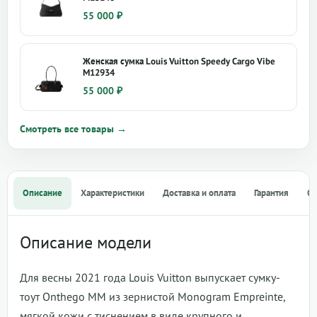
55 000
₽
Женская сумка Louis Vuitton Speedy Cargo Vibe
M12934
55 000
₽
Смотреть все товары →
Описание
Характеристики
Доставка и оплата
Гарантия
О
Описание модели
Для весны 2021 года Louis Vuitton выпускает сумку-
тоут Onthego MM из зернистой Monogram Empreinte,
мягкой кожи с тиснением в виде крупного и