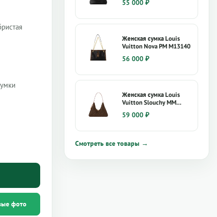
55 000
₽
бристая
Женская сумка Louis
Vuitton Nova PM M13140
56 000
₽
сумки
Женская сумка Louis
Vuitton Slouchy MM
M12098
59 000
₽
Смотреть все товары →
вые фото