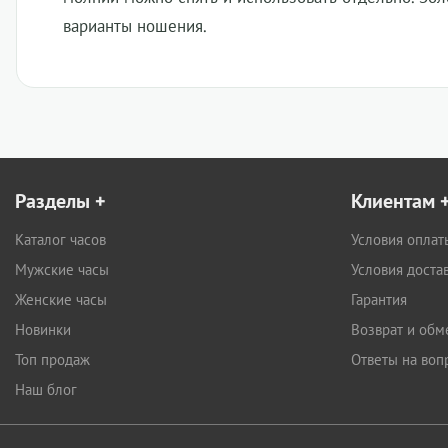
варианты ношения.
Разделы
+
Клиентам
Каталог часов
Условия оплат
Мужские часы
Условия доста
Женские часы
Гарантия
Новинки
Возврат и обм
Топ продаж
Ответы на воп
Наш блог