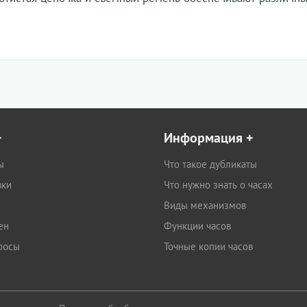
+
Информация
+
ы
Что такое дубликаты
вки
Что нужно знать о часах
Виды механизмов
ен
Функции часов
росы
Точные копии часов