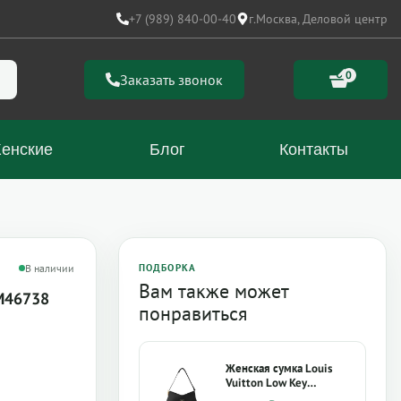
+7 (989) 840-00-40
г.Москва, Деловой центр
0
Заказать звонок
енские
Блог
Контакты
В наличии
ПОДБОРКА
Вам также может
 M46738
понравиться
Женская сумка Louis
Vuitton Low Key
Messenger M13148