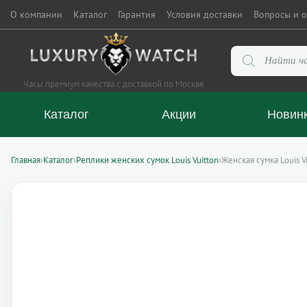
О компании
Каталог
Гарантия
Условия доставки
Вопросы и о
Поиск
товаров
Часы премиум качества с доставкой по Москве
Каталог
Акции
Новин
Главная
›
Каталог
›
Реплики женских сумок Louis Vuitton
›
Женская сумка Louis 