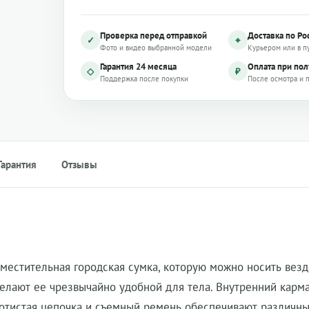
Проверка перед отправкой
Доставка по Ро
✓
⌖
Фото и видео выбранной модели
Курьером или в п
Гарантия 24 месяца
Оплата при по
◇
₽
Поддержка после покупки
После осмотра и 
Гарантия
Отзывы
естительная городская сумка, которую можно носить везд
елают ее чрезвычайно удобной для тела. Внутренний карм
лотистая цепочка и съемный ремень обеспечивают различн