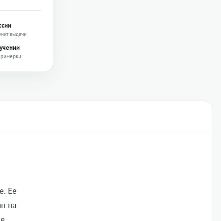
ссии
ункт выдачи
лучении
примерки
е. Ее
ан на
ые