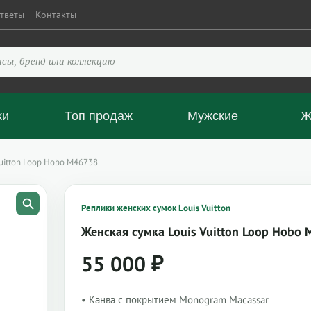
тветы
Контакты
ки
Топ продаж
Мужские
Ж
Vuitton Loop Hobo M46738
Реплики женских сумок Louis Vuitton
Женская сумка Louis Vuitton Loop Hobo
55 000
₽
• Канва с покрытием Monogram Macassar