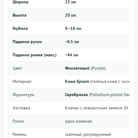
Ширина
25 см
Высота
20 см
Глубина
9–10 см
Падение ручки
~8.5 см
Падение ремня (макс.)
~44 см
Цвет
Фиолетовый
(Purple)
Материал
Кожа Epsom
(телячья кожа с тиснени
Фурнитура
Серебряная
(Palladium-plated Hardwa
Застёжка
Клапан с поворотным замком (H Cade
Ручка
одна кожаная
Ремень
съёмный, регулируемый