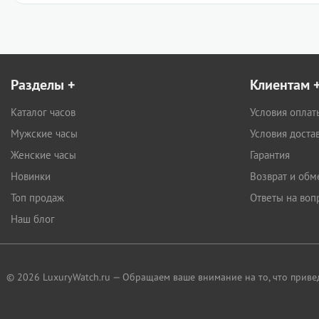
Разделы
+
Клиентам
Каталог часов
Условия оплат
Мужские часы
Условия доста
Женские часы
Гарантия
Новинки
Возврат и обм
Топ продаж
Ответы на воп
Наш блог
© 2026 LuxuryWatch.ru — Обращаем ваше внимание на то, что прив