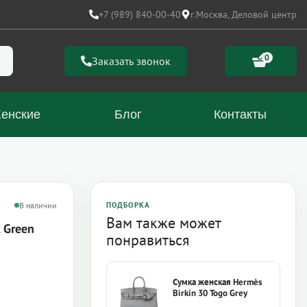
+7 (989) 840-00-40
г.Москва, Деловой центр
0
Заказать звонок
енские
Блог
Контакты
В наличии
ПОДБОРКА
Вам также может
 Green
понравиться
Сумка женская Hermès
Birkin 30 Togo Grey