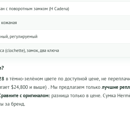
ан с поворотным замком (H Cadena)
 кожаная
ный, регулируемый
са (clochette), замок, два ключа
n?
28
в тёмно-зелёном цвете по доступной цене, не переплачи
игает $24,800 и выше)
. Мы предлагаем только
лучшие репл
Сравните с оригиналом:
разница только в цене.
Сумка Hermè
ы за бренд.