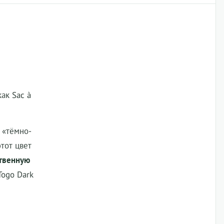
ак Sac à
 «тёмно-
этот цвет
твенную
Togo Dark