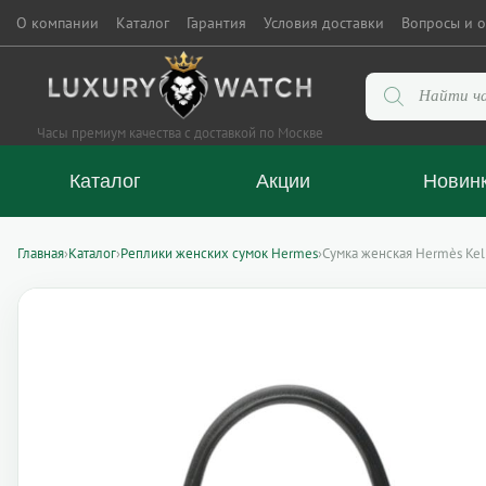
О компании
Каталог
Гарантия
Условия доставки
Вопросы и о
Поиск
товаров
Часы премиум качества с доставкой по Москве
Каталог
Акции
Новин
Главная
›
Каталог
›
Реплики женских сумок Hermes
›
Сумка женская Hermès Kel