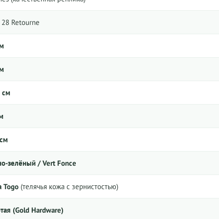
y 28 Retourne
см
см
 см
м
 см
о-зелёный / Vert Fonce
 Togo
(телячья кожа с зернистостью)
тая (Gold Hardware)