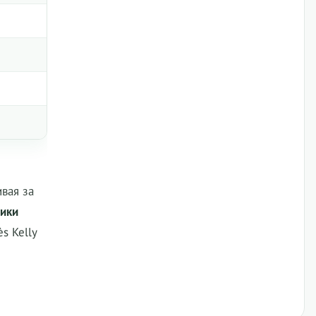
вая за
ики
s Kelly