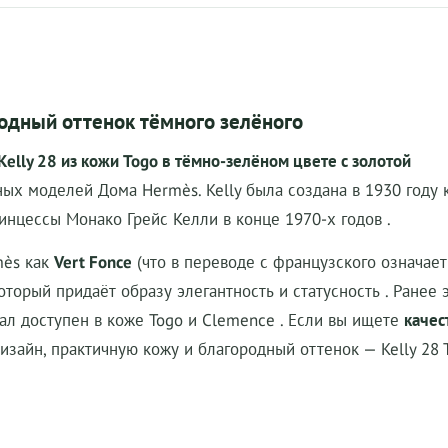
родный оттенок тёмного зелёного
elly 28 из кожи Togo в тёмно-зелёном цвете с золотой
х моделей Дома Hermès. Kelly была создана в 1930 году к
инцессы Монако Грейс Келли в конце 1970-х годов
.
mès как
Vert Fonce
(что в переводе с французского означает
оторый придаёт образу элегантность и статусность
. Ранее 
тал доступен в коже Togo и Clemence
. Если вы ищете
качес
дизайн, практичную кожу и благородный оттенок — Kelly 28 