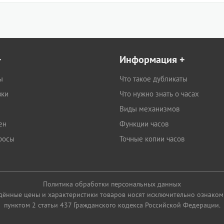
+
Информация
+
ы
Что такое дубликаты
вки
Что нужно знать о часах
Виды механизмов
ен
Функции часов
росы
Точные копии часов
Политика обработки персональных данных
едённые цены и характеристики товаров носят исключительно ознаком
пунктом 2 статьи 437 Гражданского кодекса Российской Федерации.