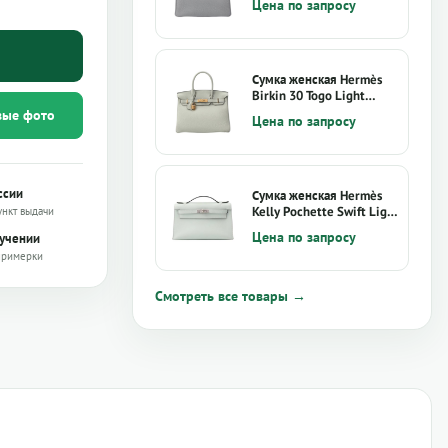
Цена по запросу
Сумка женская Hermès
Birkin 30 Togo Light
Green
вые фото
Цена по запросу
ссии
Сумка женская Hermès
Kelly Pochette Swift Light
ункт выдачи
Green
Цена по запросу
лучении
примерки
Смотреть все товары →