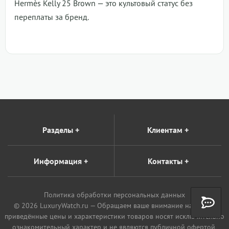
Hermès Kelly 25 Brown
— это культовый статус без
переплаты за бренд.
Разделы
+
Клиентам
+
Информация
+
Контакты
+
Политика обработки персональных данных
© 2026 LuxuryWatch.ru — Обращаем ваше внимание на то, что
приведённые цены и характеристики товаров носят исключительно
ознакомительный характер и не являются публичной офертой,