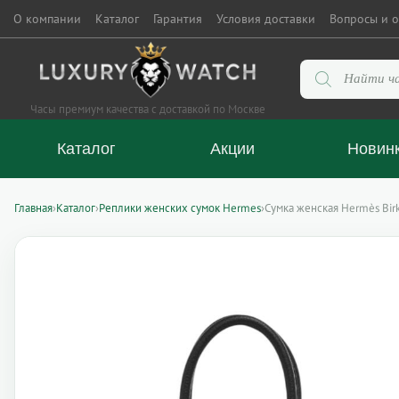
О компании
Каталог
Гарантия
Условия доставки
Вопросы и о
Поиск
товаров
Часы премиум качества с доставкой по Москве
Каталог
Акции
Новин
Главная
›
Каталог
›
Реплики женских сумок Hermes
›
Сумка женская Hermès Birk