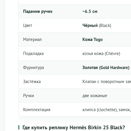
Падение ручек
~6.5 см
Цвет
Чёрный
(Black)
Материал
Кожа Togo
Подкладка
козья кожа (Chèvre)
Фурнитура
Золотая (Gold Hardware)
Застёжка
Клапан с поворотным за
Ручки
две кожаные
Комплектация
клипса (clochette), замо
Где купить реплику Hermès Birkin 25 Black?