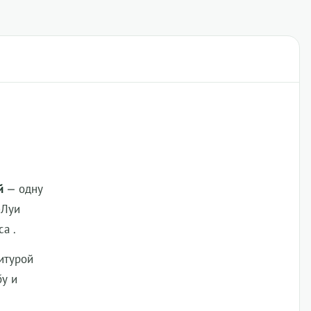
й
— одну
-Луи
а .
итурой
бу и