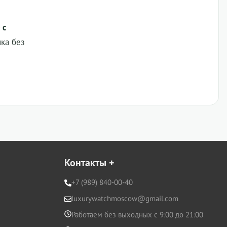
 с
ика без
Контакты
+
+7 (989) 840-00-40
luxurywatchmoscow@gmail.com
Работаем без выходных с 9:00 до 21:00