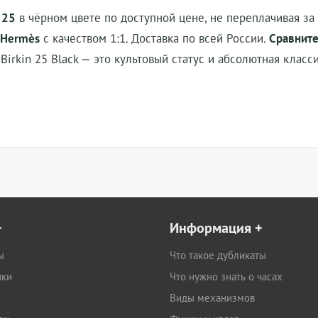
 25
в чёрном цвете по доступной цене, не переплачивая за
 Hermès
с качеством 1:1. Доставка по всей России.
Сравните
irkin 25 Black
— это культовый статус и абсолютная класс
+
Информация
+
ы
Что такое дубликаты
вки
Что нужно знать о часах
Виды механизмов