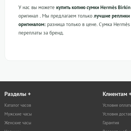
У нас вы можете
купить копию сумки Hermès Birkin
оригинал . Мы предлагаем только
лучшие реплики
оригиналом:
разница только в цене.
Сумка Hermès B
переплаты за бренд.
Разделы
+
Клиентам
Каталог часов
Условия оплат
Мужские часы
Условия доста
Женские часы
Гарантия