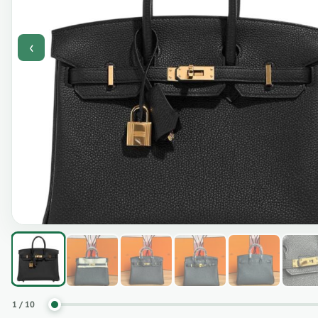
‹
1 / 10