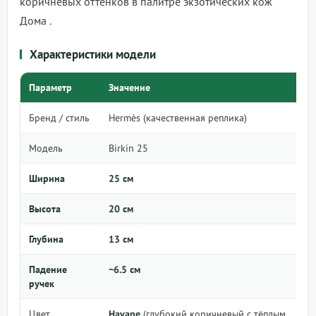
коричневых оттенков в палитре экзотических кож
Дома
.
Характеристики модели
Параметр
Значение
Бренд / стиль
Hermès (качественная реплика)
Модель
Birkin 25
Ширина
25 см
Высота
20 см
Глубина
13 см
Падение
~6.5 см
ручек
Цвет
Havane
(глубокий коричневый с тёплым