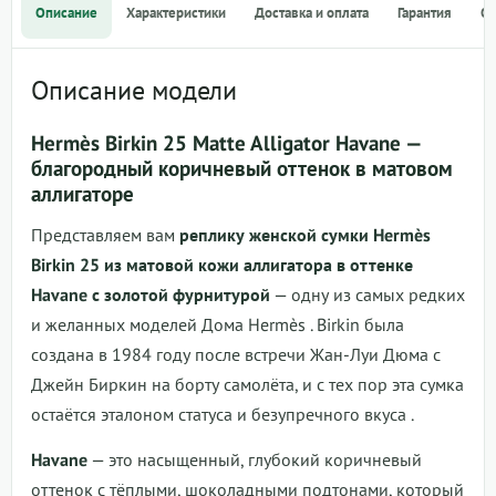
Описание
Характеристики
Доставка и оплата
Гарантия
О
Описание модели
Hermès Birkin 25 Matte Alligator Havane —
благородный коричневый оттенок в матовом
аллигаторе
Представляем вам
реплику женской сумки Hermès
Birkin 25 из матовой кожи аллигатора в оттенке
Havane с золотой фурнитурой
— одну из самых редких
и желанных моделей Дома Hermès
. Birkin была
создана в 1984 году после встречи Жан-Луи Дюма с
Джейн Биркин на борту самолёта, и с тех пор эта сумка
остаётся эталоном статуса и безупречного вкуса
.
Havane
— это насыщенный, глубокий коричневый
оттенок с тёплыми, шоколадными подтонами, который