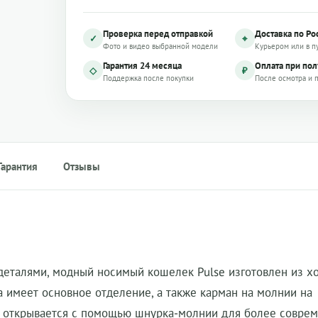
Проверка перед отправкой
Доставка по Ро
✓
⌖
Фото и видео выбранной модели
Курьером или в п
Гарантия 24 месяца
Оплата при по
◇
₽
Поддержка после покупки
После осмотра и 
Гарантия
Отзывы
еталями, модный носимый кошелек Pulse изготовлен из хо
 имеет основное отделение, а также карман на молнии на
м открывается с помощью шнурка-молнии для более совре