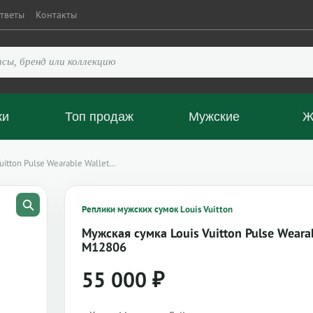
тветы
Контакты
ки
Топ продаж
Мужские
Ж
uitton Pulse Wearable Wallet…
Реплики мужских сумок Louis Vuitton
Мужская сумка Louis Vuitton Pulse Weara
M12806
55 000
₽