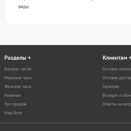
вида.
Разделы
+
Клиентам
Каталог часов
Условия оплат
Мужские часы
Условия доста
Женские часы
Гарантия
Новинки
Возврат и обм
Топ продаж
Ответы на воп
Наш блог