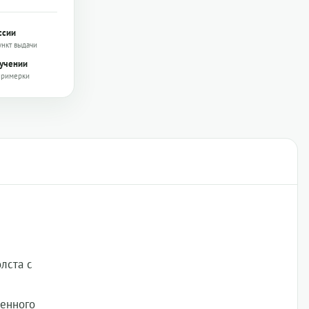
ссии
ункт выдачи
лучении
примерки
лста с
менного