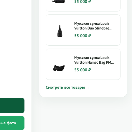
55 000
₽
Мужская сумка Louis
Vuitton Duo Slingbag
M21890
55 000
₽
Мужская сумка Louis
Vuitton Hamac Bag PM
M12510
55 000
₽
Смотреть все товары →
вые фото