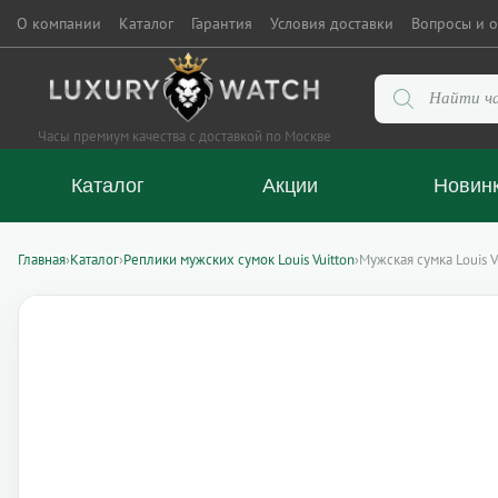
О компании
Каталог
Гарантия
Условия доставки
Вопросы и о
Поиск
товаров
Часы премиум качества с доставкой по Москве
Каталог
Акции
Новин
Главная
›
Каталог
›
Реплики мужских сумок Louis Vuitton
›
Мужская сумка Louis V