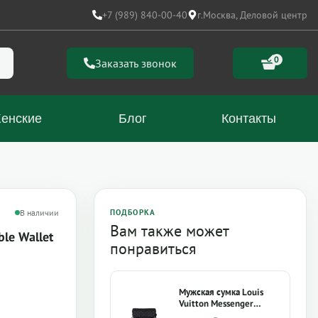
+7 (989) 840-00-40
г.Москва, Деловой центр
0
Заказать звонок
енские
Блог
Контакты
В наличии
ПОДБОРКА
Вам также может
ble Wallet
понравиться
Мужская сумка Louis
Vuitton Messenger
Voyager PM M12517