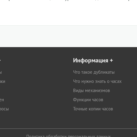
+
Информация
+
ы
Что такое дубликаты
вки
Что нужно знать о часах
Виды механизмов
ен
Функции часов
росы
Точные копии часов
Политика обработки персональных данных