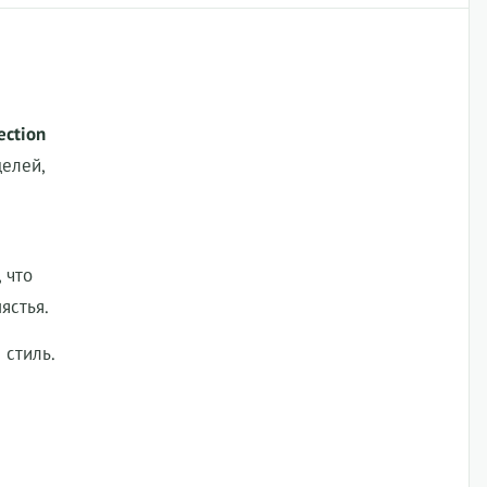
ection
елей,
 что
ястья.
 стиль.