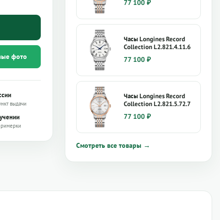
77 100
₽
Часы Longines Record
Collection L2.821.4.11.6
вые фото
77 100
₽
ссии
Часы Longines Record
Collection L2.821.5.72.7
ункт выдачи
77 100
₽
лучении
примерки
Смотреть все товары →