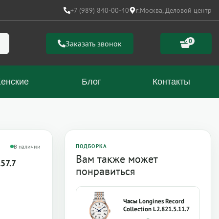
+7 (989) 840-00-40
г.Москва, Деловой центр
0
Заказать звонок
енские
Блог
Контакты
В наличии
ПОДБОРКА
Вам также может
.57.7
понравиться
Часы Longines Record
Collection L2.821.5.11.7