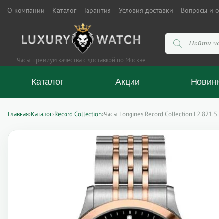
О компании
Каталог
Гарантия
Условия доставки
Вопросы и о
Поиск
товаров
Часы премиум качества с доставкой по Москве
Каталог
Акции
Новин
Главная
›
Каталог
›
Record Collection
›
Часы Longines Record Collection L2.821.5.