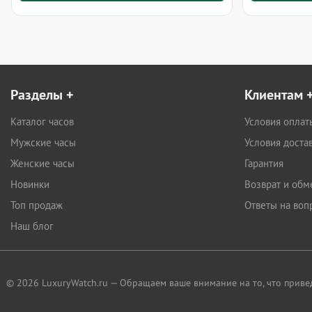
Разделы
+
Клиентам
Каталог часов
Условия оплат
Мужские часы
Условия доста
Женские часы
Гарантия
Новинки
Возврат и обм
Топ продаж
Ответы на воп
Наш блог
© 2026 LuxuryWatch.ru — Обращаем ваше внимание на то, что прив