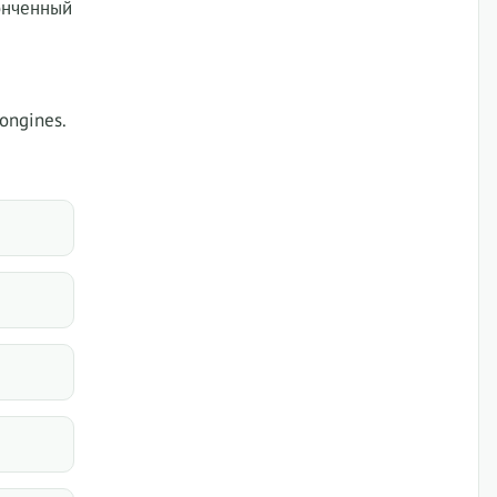
онченный
ongines.