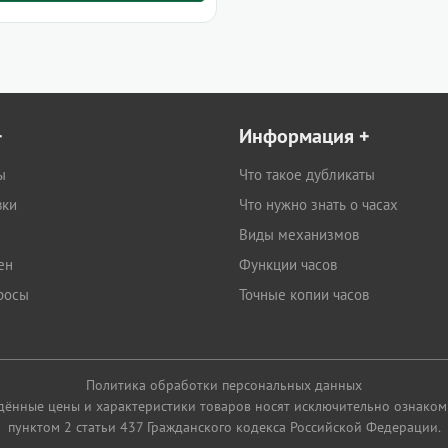
+
Информация
+
ы
Что такое дубликаты
вки
Что нужно знать о часах
Виды механизмов
ен
Функции часов
росы
Точные копии часов
Политика обработки персональных данных
едённые цены и характеристики товаров носят исключительно ознаком
пунктом 2 статьи 437 Гражданского кодекса Российской Федерации.