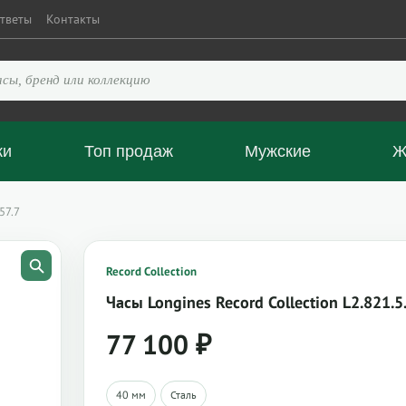
тветы
Контакты
ки
Топ продаж
Мужские
Ж
57.7
Record Collection
Часы Longines Record Collection L2.821.5
77 100
₽
40 мм
Сталь