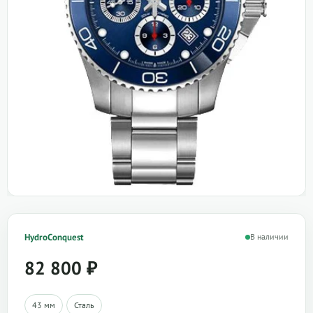
HydroConquest
В наличии
82 800
₽
43 мм
Сталь