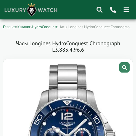
Главная
›
Каталог
›
HydroConquest
›
Часы Longines HydroConquest Chronograph L3.883.4.96.6
Поиск
товаров
Часы Longines HydroConquest Chronograph
L3.883.4.96.6