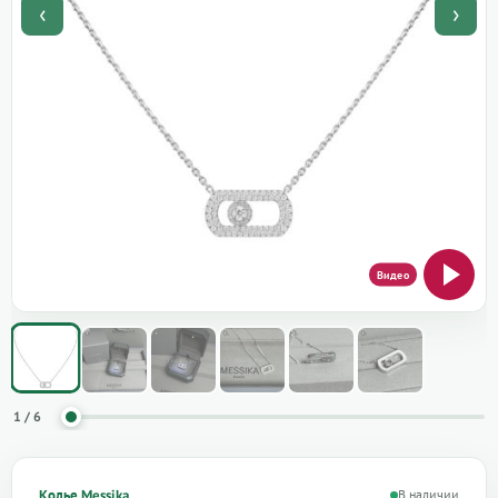
‹
›
1 / 6
Колье Messika
В наличии