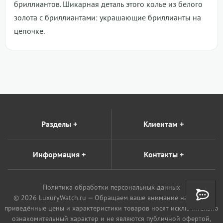
бриллиантов. Шикарная деталь этого колье из белого
золота с бриллиантами: украшающие бриллианты на
цепочке.
Разделы
+
Клиентам
+
Информация
+
Контакты
+
Политика обработки персональных данных
© 2026 LuxuryWatch.ru — Обращаем ваше внимание на то, что
приведённые цены и характеристики товаров носят исключительно
ознакомительный характер и не являются публичной офертой,