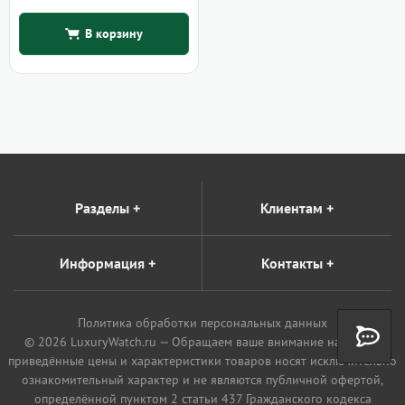
В корзину
Разделы
+
Клиентам
+
Информация
+
Контакты
+
Политика обработки персональных данных
© 2026 LuxuryWatch.ru — Обращаем ваше внимание на то, что
приведённые цены и характеристики товаров носят исключительно
ознакомительный характер и не являются публичной офертой,
определённой пунктом 2 статьи 437 Гражданского кодекса