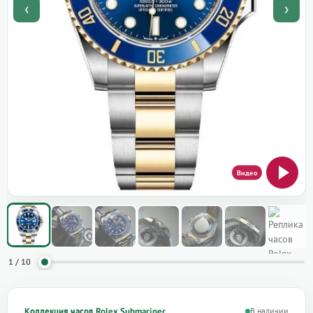
‹
›
1 / 10
Коллекция часов Rolex Submariner
В наличии