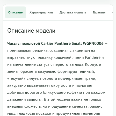
Описание
Характеристики
Доставка и оплата
Гарантия
О
Описание модели
Часы с позолотой Cartier Panthere Small WGPN0006
—
премиальная реплика, созданная с акцентом на
выразительную пластику кошачьей линии Panthère и
на впечатление статуса с первого взгляда. Корпус и
звенья браслета визуально формируют единый,
«текучий» силуэт: позолота подчеркивает грани,
аккуратно высвечивает округлости и помогает
добиться дорогого бликующего эффекта при каждом
движении запястья. В этой модели важна не только
внешняя схожесть, но и ощущение качества: баланс
масс, гладкость посадки и продуманная геометрия