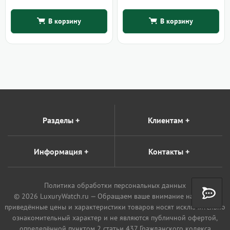
В корзину
В корзину
Разделы
+
Клиентам
+
Информация
+
Контакты
+
Политика обработки персональных данных
© 2026 LuxuryWatch.ru — Обращаем ваше внимание на то, что
приведённые цены и характеристики товаров носят исключительно
ознакомительный характер и не являются публичной офертой,
определённой пунктом 2 статьи 437 Гражданского кодекса