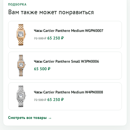
ПОДБОРКА
Вам также может понравиться
Часы Cartier Panthere Medium WGPN0007
Первоначальная
Текущая
65 250
₽
72 500
₽
цена
цена:
составляла
65
72
250 ₽.
Часы Cartier Panthere Small W3PN0006
500 ₽.
65 500
₽
Часы Cartier Panthere Medium W4PN0008
Первоначальная
Текущая
65 250
₽
72 500
₽
цена
цена:
составляла
65
Смотреть все товары →
72
250 ₽.
500 ₽.