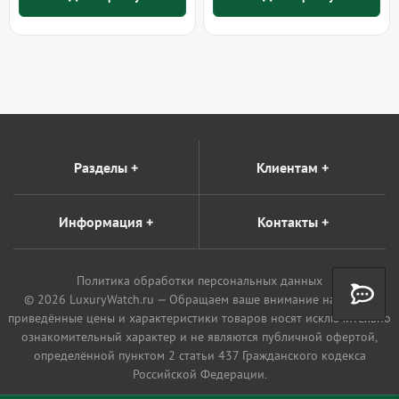
Разделы
+
Клиентам
+
Информация
+
Контакты
+
Политика обработки персональных данных
© 2026 LuxuryWatch.ru — Обращаем ваше внимание на то, что
приведённые цены и характеристики товаров носят исключительно
ознакомительный характер и не являются публичной офертой,
определённой пунктом 2 статьи 437 Гражданского кодекса
Российской Федерации.