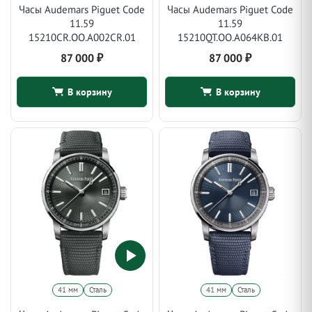
Часы Audemars Piguet Code
Часы Audemars Piguet Code
11.59
11.59
15210CR.OO.A002CR.01
15210QT.OO.A064KB.01
87 000
₽
87 000
₽
В корзину
В корзину
41 мм
Сталь
41 мм
Сталь