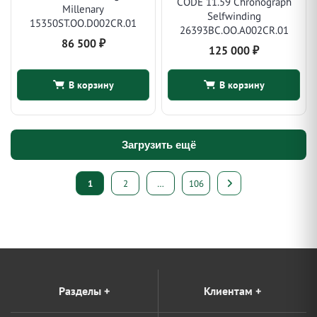
CODE 11.59 Chronograph
Millenary
Selfwinding
15350ST.OO.D002CR.01
26393BC.OO.A002CR.01
86 500
₽
125 000
₽
В корзину
В корзину
Загрузить ещё
Пагинация
1
2
…
106
записей
Разделы
+
Клиентам
+