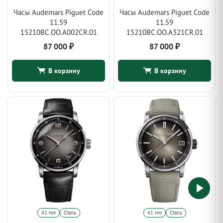
Часы Audemars Piguet Code
Часы Audemars Piguet Code
11.59
11.59
15210BC.OO.A002CR.01
15210BC.OO.A321CR.01
87 000
₽
87 000
₽
В корзину
В корзину
41 мм
Сталь
41 мм
Сталь