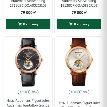
Audemars Selfwinding
Audemars Selfwinding
15120BC.OO.A002CR.03
15120OR.OO.A088CR.03
79 000
₽
79 000
₽
В корзину
В корзину
42 мм
Сталь
42 мм
Сталь
Часы Audemars Piguet Jules
Часы Audemars Piguet Jules
Audemars Tourbillon Grande