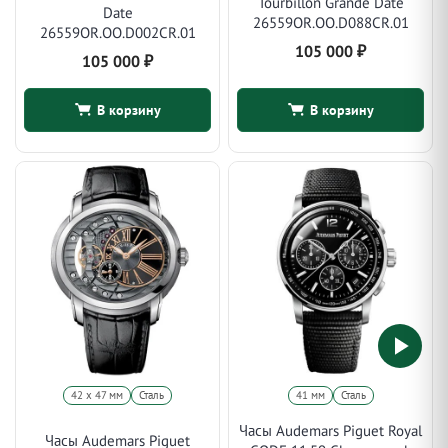
Tourbillon Grande Date
Date
26559OR.OO.D088CR.01
26559OR.OO.D002CR.01
105 000
₽
105 000
₽
В корзину
В корзину
42 х 47 мм
Сталь
41 мм
Сталь
Часы Audemars Piguet Royal
Часы Audemars Piguet