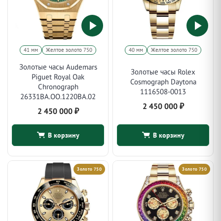
41 мм
Желтое золото 750
40 мм
Желтое золото 750
Золотые часы Audemars
Золотые часы Rolex
Piguet Royal Oak
Cosmograph Daytona
Chronograph
1116508-0013
26331BA.OO.1220BA.02
2 450 000
₽
2 450 000
₽
В корзину
В корзину
Золото 750
Золото 750