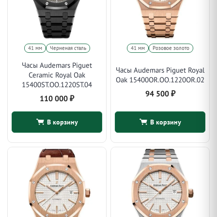
41 мм
Черненая сталь
41 мм
Розовое золото
Часы Audemars Piguet
Часы Audemars Piguet Royal
Ceramic Royal Oak
Oak 15400OR.OO.1220OR.02
15400ST.OO.1220ST.04
94 500
₽
110 000
₽
В корзину
В корзину