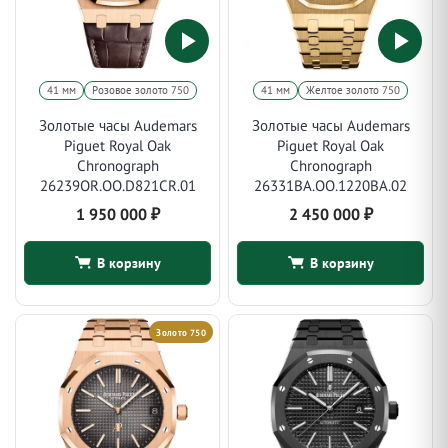
41 мм
Розовое золото 750
41 мм
Желтое золото 750
Золотые часы Audemars
Золотые часы Audemars
Piguet Royal Oak
Piguet Royal Oak
Chronograph
Chronograph
26239OR.OO.D821CR.01
26331BA.OO.1220BA.02
1 950 000
₽
2 450 000
₽
В корзину
В корзину
Золото 750