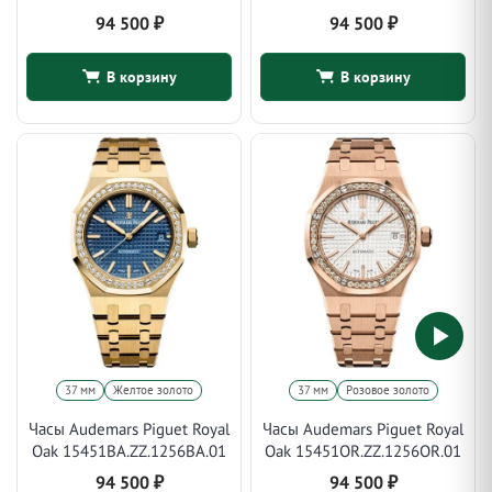
94 500
₽
94 500
₽
В корзину
В корзину
37 мм
Желтое золото
37 мм
Розовое золото
Часы Audemars Piguet Royal
Часы Audemars Piguet Royal
Oak 15451BA.ZZ.1256BA.01
Oak 15451OR.ZZ.1256OR.01
94 500
₽
94 500
₽