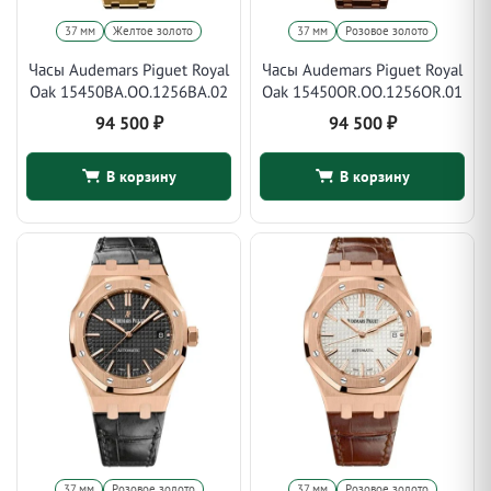
37 мм
Желтое золото
37 мм
Розовое золото
Часы Audemars Piguet Royal
Часы Audemars Piguet Royal
Oak 15450BA.OO.1256BA.02
Oak 15450OR.OO.1256OR.01
94 500
₽
94 500
₽
В корзину
В корзину
37 мм
Розовое золото
37 мм
Розовое золото