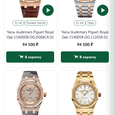
41 мм
Розовое золото
41 мм
Сталь
Часы Audemars Piguet Royal
Часы Audemars Piguet Royal
Oak 15400OR.OO.D088CR.01
Oak 15400SR.OO.1220SR.01
94 500
₽
94 500
₽
В корзину
В корзину