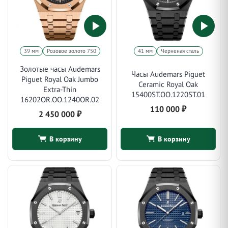
39 мм
Розовое золото 750
41 мм
Черненая сталь
Золотые часы Audemars
Часы Audemars Piguet
Piguet Royal Oak Jumbo
Ceramic Royal Oak
Extra-Thin
15400ST.OO.1220ST.01
16202OR.OO.1240OR.02
110 000
₽
2 450 000
₽
В корзину
В корзину