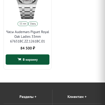
33 мм
Сталь
Часы Audemars Piguet Royal
Oak Ladies 33mm
67651BC.ZZ.1261BC.01
84 500
₽
В корзину
Разделы
+
Клиентам
+