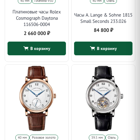
40 мм
Платина 950
40 мм
Сталь
Платиновые часы Rolex
Часы A. Lange & Sohne 1815
Cosmograph Daytona
Small Seconds 233.026
116506-0004
84 800
₽
2 660 000
₽
В корзину
В корзину
40 мм
Розовое золото
39.5 мм
Сталь