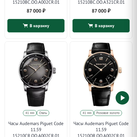
15210BC.OO.A002CR.01
15210BC.OO.A321CR.01
87 000
₽
87 000
₽
В корзину
В корзину
41 мм
Сталь
41 мм
Розовое золото
Часы Audemars Piguet Code
Часы Audemars Piguet Code
11.59
11.59
15210CR.OO.A002CR.01
15210OR.OO.A002CR.01