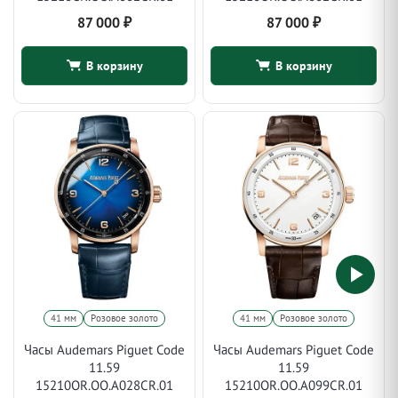
87 000
₽
87 000
₽
В корзину
В корзину
41 мм
Розовое золото
41 мм
Розовое золото
Часы Audemars Piguet Code
Часы Audemars Piguet Code
11.59
11.59
15210OR.OO.A028CR.01
15210OR.OO.A099CR.01