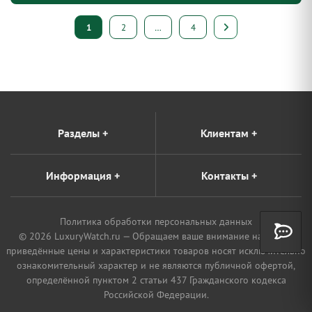
Пагинация
1
2
…
4
записей
Разделы
+
Клиентам
+
Информация
+
Контакты
+
Политика обработки персональных данных
© 2026 LuxuryWatch.ru — Обращаем ваше внимание на то, что
приведённые цены и характеристики товаров носят исключительно
ознакомительный характер и не являются публичной офертой,
определённой пунктом 2 статьи 437 Гражданского кодекса
Российской Федерации.