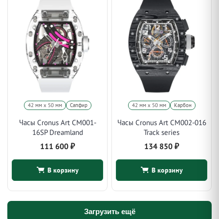
42 мм x 50 мм
Сапфир
42 мм x 50 мм
Карбон
Часы Cronus Art CM001-
Часы Cronus Art CM002-016
16SP Dreamland
Track series
111 600
₽
134 850
₽
В корзину
В корзину
Загрузить ещё