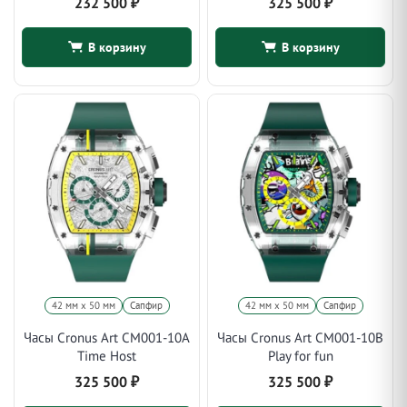
232 500
₽
325 500
₽
В корзину
В корзину
42 мм x 50 мм
Сапфир
42 мм x 50 мм
Сапфир
Часы Cronus Art CM001-10A
Часы Cronus Art CM001-10B
Time Host
Play for fun
325 500
₽
325 500
₽