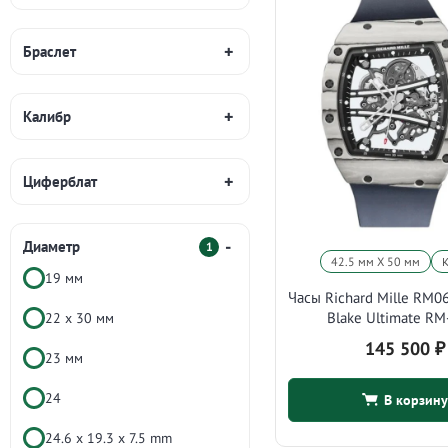
Браслет
Калибр
Циферблат
Диаметр
1
42.5 мм X 50 мм
19 мм
Часы Richard Mille RM0
Blake Ultimate RM
22 х 30 мм
145 500
₽
23 мм
24
В корзину
24.6 х 19.3 х 7.5 mm