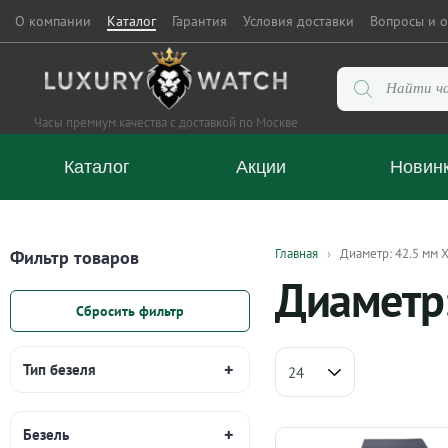
О компании
Каталог
Гарантия
Условия доставки
Вопросы и о
Поиск
товаров
Часы премиум качества с доставкой по Москве
Каталог
Акции
Новин
Главная
Диаметр: 42.5 мм X
Фильтр товаров
Диаметр:
Сбросить фильтр
Тип безеля
Безель