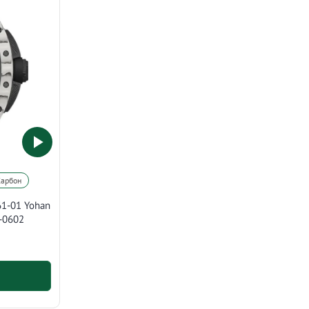
Карбон
61-01 Yohan
-0602