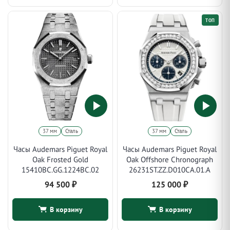
ТОП
37 мм
Сталь
37 мм
Сталь
Часы Audemars Piguet Royal
Часы Audemars Piguet Royal
Oak Frosted Gold
Oak Offshore Chronograph
15410BC.GG.1224BC.02
26231ST.ZZ.D010CA.01.A
94 500
₽
125 000
₽
В корзину
В корзину