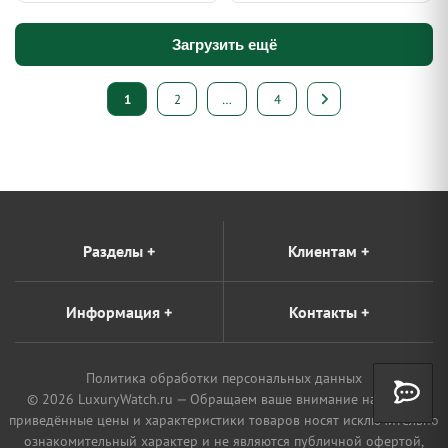
Загрузить ещё
Пагинация
1
2
…
4
записей
Разделы
+
Клиентам
+
Информация
+
Контакты
+
Политика обработки персональных данных
© 2026 LuxuryWatch.ru — Обращаем ваше внимание на то, что
приведённые цены и характеристики товаров носят исключительно
ознакомительный характер и не являются публичной офертой,