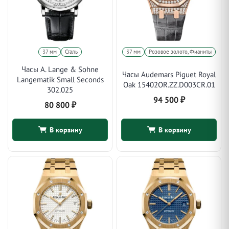
37 мм
Сталь
37 мм
Розовое золото, Фианиты
Часы A. Lange & Sohne
Часы Audemars Piguet Royal
Langematik Small Seconds
Oak 15402OR.ZZ.D003CR.01
302.025
94 500
₽
80 800
₽
В корзину
В корзину