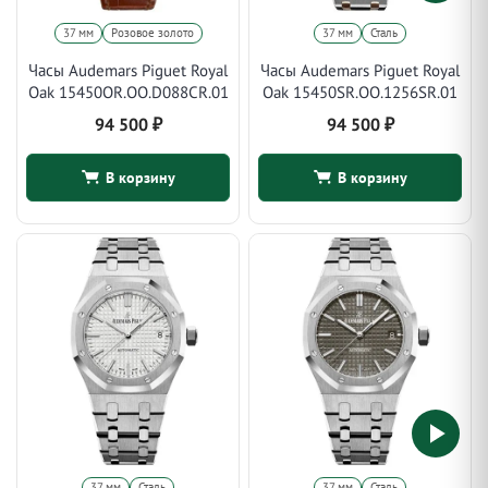
37 мм
Розовое золото
37 мм
Сталь
Часы Audemars Piguet Royal
Часы Audemars Piguet Royal
Oak 15450OR.OO.D088CR.01
Oak 15450SR.OO.1256SR.01
94 500
₽
94 500
₽
В корзину
В корзину
37 мм
Сталь
37 мм
Сталь