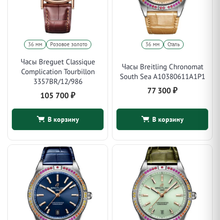
36 мм
Розовое золото
36 мм
Сталь
Часы Breguet Classique
Часы Breitling Chronomat
Complication Tourbillon
South Sea A10380611A1P1
3357BR/12/986
77 300
₽
105 700
₽
В корзину
В корзину