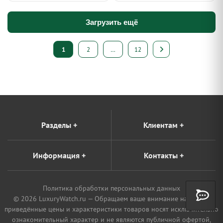
Загрузить ещё
Пагинация
1
2
…
12
записей
Разделы
+
Клиентам
+
Информация
+
Контакты
+
Политика обработки персональных данных
© 2026 LuxuryWatch.ru — Обращаем ваше внимание на то, что
приведённые цены и характеристики товаров носят исключительно
ознакомительный характер и не являются публичной офертой,