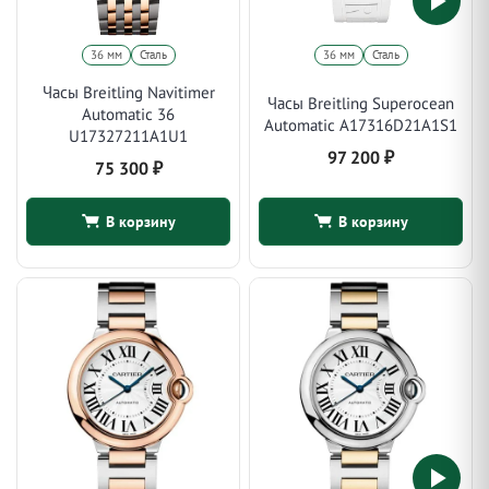
36 мм
Сталь
36 мм
Сталь
Часы Breitling Navitimer
Часы Breitling Superocean
Automatic 36
Automatic A17316D21A1S1
U17327211A1U1
97 200
₽
75 300
₽
В корзину
В корзину