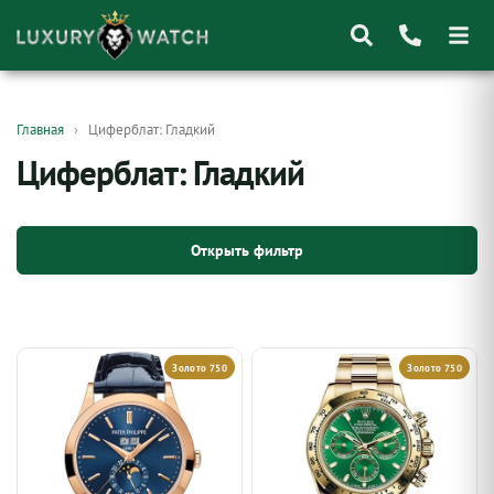
Поиск
Главная
Циферблат: Гладкий
товаров
Циферблат: Гладкий
Открыть фильтр
Золото 750
Золото 750