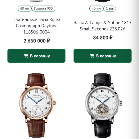
40 мм
Платина 950
40 мм
Сталь
Платиновые часы Rolex
Часы A. Lange & Sohne 1815
Cosmograph Daytona
Small Seconds 233.026
116506-0004
84 800
₽
2 660 000
₽
В корзину
В корзину