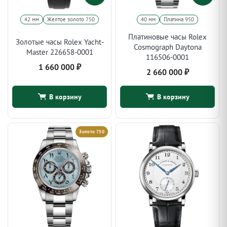
42 мм
Желтое золото 750
40 мм
Платина 950
Платиновые часы Rolex
Золотые часы Rolex Yacht-
Cosmograph Daytona
Master 226658-0001
116506-0001
1 660 000
₽
2 660 000
₽
В корзину
В корзину
Золото 750